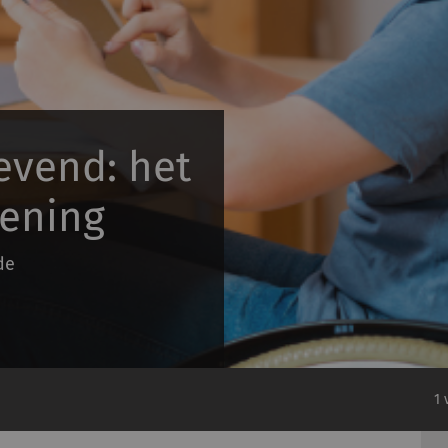
evend: het
iening
de
1 