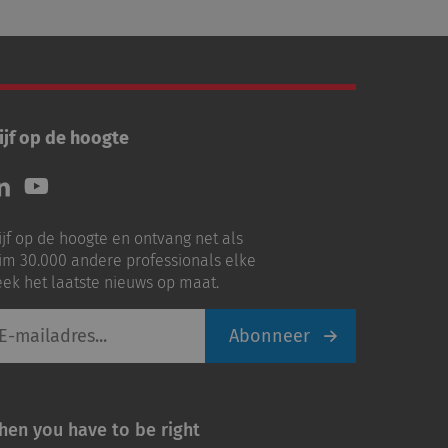
ijf op de hoogte
lg
Volg
ns
ons
p
op
ijf op de hoogte en ontvang net als
nkedIn
Youtube
im 30.000 andere professionals elke
ek het laatste nieuws op maat.
Abonneer
iladres
hen you have to be right