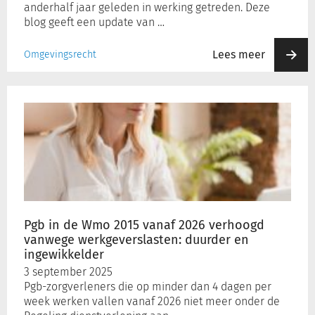
anderhalf jaar geleden in werking getreden. Deze
blog geeft een update van …
Lees meer
Omgevingsrecht
Pgb
in
de
Wmo
2015
vanaf
2026
verhoogd
vanwege
Pgb in de Wmo 2015 vanaf 2026 verhoogd
werkgeverslasten:
vanwege werkgeverslasten: duurder en
duurder
ingewikkelder
en
3 september 2025
ingewikkelder
Pgb-zorgverleners die op minder dan 4 dagen per
week werken vallen vanaf 2026 niet meer onder de