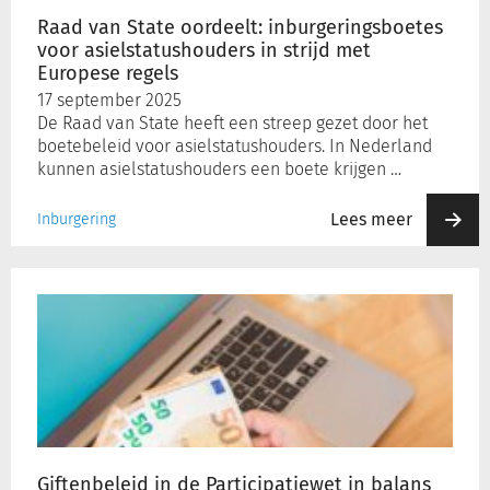
strijd
Raad van State oordeelt: inburgeringsboetes
met
voor asielstatushouders in strijd met
Europese
Inloggen
Europese regels
regels
17 september 2025
De Raad van State heeft een streep gezet door het
Registreren
boetebeleid voor asielstatushouders. In Nederland
kunnen asielstatushouders een boete krijgen …
Lees meer
Inburgering
Giftenbeleid
in
de
Participatiewet
in
balans
Giftenbeleid in de Participatiewet in balans