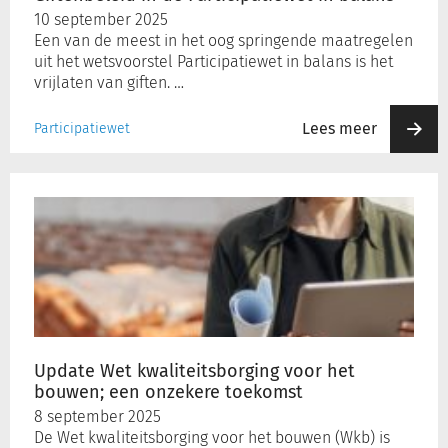
10 september 2025
Een van de meest in het oog springende maatregelen
uit het wetsvoorstel Participatiewet in balans is het
vrijlaten van giften. …
Lees meer
Participatiewet
Update
Wet
kwaliteitsborging
voor
het
bouwen;
een
onzekere
toekomst
Update Wet kwaliteitsborging voor het
bouwen; een onzekere toekomst
8 september 2025
De Wet kwaliteitsborging voor het bouwen (Wkb) is