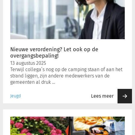
Let
ook
op
de
overgangsbepaling!
Nieuwe verordening? Let ook op de
overgangsbepaling!
13 augustus 2025
Terwijl collega’s nog op de camping staan of aan het
strand liggen, zijn andere medewerkers van de
gemeenten al druk …
Lees meer
Jeugd
Veilig
deelnemen
aan
het