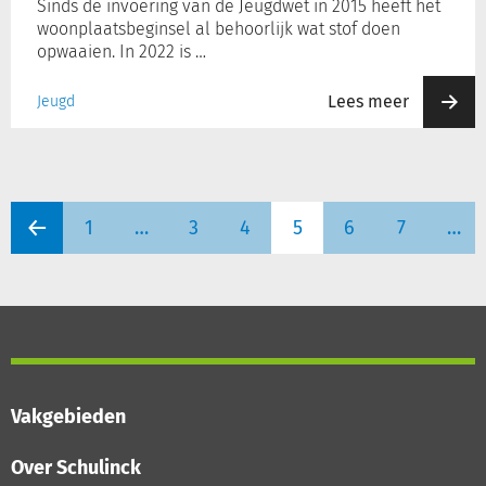
Sinds de invoering van de Jeugdwet in 2015 heeft het
woonplaatsbeginsel al behoorlijk wat stof doen
opwaaien. In 2022 is …
Lees meer
Jeugd
1
…
3
4
5
6
7
…
Vakgebieden
Over Schulinck