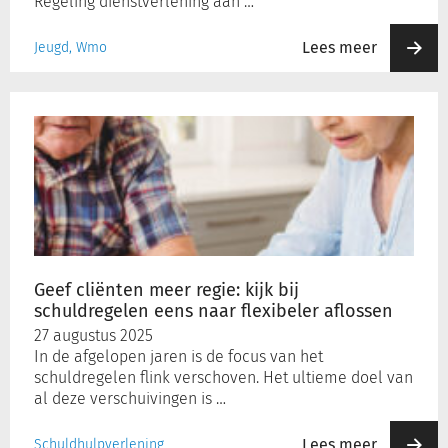
Regeling dienstverlening aan …
Lees meer
Jeugd, Wmo
Geef
cliënten
meer
regie:
kijk
bij
schuldregelen
eens
naar
Geef cliënten meer regie: kijk bij
flexibeler
schuldregelen eens naar flexibeler aflossen
aflossen
27 augustus 2025
In de afgelopen jaren is de focus van het
schuldregelen flink verschoven. Het ultieme doel van
al deze verschuivingen is …
Lees meer
Schuldhulpverlening