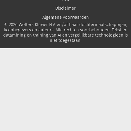
Disclaimer
Algemene voorwaarden
© 2026 Wolters Kluwer N.V. en/of haar dochtermaatschappijen,
licentiegevers en auteurs. Alle rechten voorbehouden. Tekst en
datamining en training van AI en vergelijkbare technologieën is
niet toegestaan.