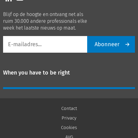
ons
ons
op
op
Blijf op de hoogte en ontvang net als
LinkedIn
Youtube
ruim 30.000 andere professionals elke
week het laatste nieuws op maat.
E-
Abonneer
mailadres
When you have to be right
Contact
Privacy
Cookies
AVG