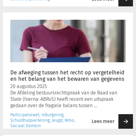
De
afweging
tussen
het
recht
op
vergetelheid
en
het
De afweging tussen het recht op vergetelheid
belang
en het belang van het bewaren van gegevens
van
20 augustus 2025
het
De Afdeling bestuursrechtspraak van de Raad van
bewaren
State (hierna: ABRvS) heeft recent een uitspraak
van
gedaan over de fragiele balans tussen …
gegevens
Participatiewet, Inburgering,
Schuldhulpverlening, Jeugd, Wmo,
Lees meer
Sociaal Domein