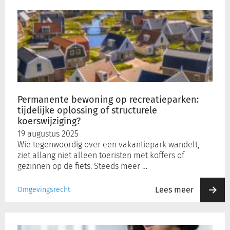
Permanente
bewoning
op
recreatieparken:
tijdelijke
oplossing
of
structurele
koerswijziging?
Permanente bewoning op recreatieparken:
tijdelijke oplossing of structurele
koerswijziging?
19 augustus 2025
Wie tegenwoordig over een vakantiepark wandelt,
ziet allang niet alleen toeristen met koffers of
gezinnen op de fiets. Steeds meer …
Lees meer
Omgevingsrecht
Nieuwe
verordening?