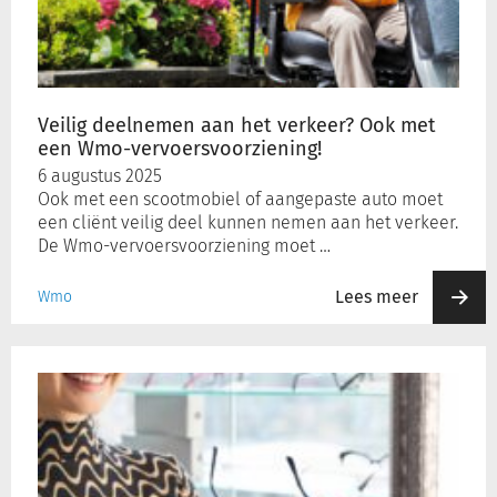
verkeer?
Ook
met
een
Wmo-
Veilig deelnemen aan het verkeer? Ook met
vervoersvoorziening!
een Wmo-vervoersvoorziening!
6 augustus 2025
Ook met een scootmobiel of aangepaste auto moet
een cliënt veilig deel kunnen nemen aan het verkeer.
De Wmo-vervoersvoorziening moet …
Lees meer
Wmo
Bijzondere
bijstand
voor
kosten
gemaakt
in