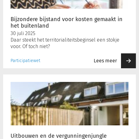
het
buitenland
Bijzondere bijstand voor kosten gemaakt in
het buitenland
30 juli 2025
Daar steekt het territorialiteitsbeginsel een stokje
voor. Of toch niet?
Lees meer
Participatiewet
Uitbouwen
en
de
vergunningenjungle
Uitbouwen en de vergunningenjungle