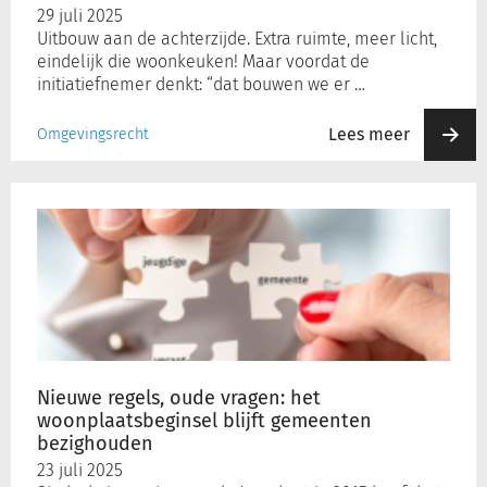
29 juli 2025
Uitbouw aan de achterzijde. Extra ruimte, meer licht,
eindelijk die woonkeuken! Maar voordat de
initiatiefnemer denkt: “dat bouwen we er …
Lees meer
Omgevingsrecht
Nieuwe
regels,
oude
vragen:
het
woonplaatsbeginsel
blijft
gemeenten
bezighouden
Nieuwe regels, oude vragen: het
woonplaatsbeginsel blijft gemeenten
bezighouden
23 juli 2025