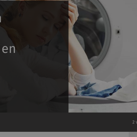
n
 en
2 