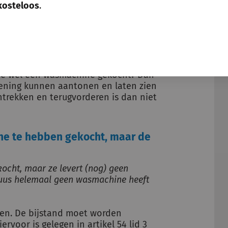
kosteloos
.
ruus direct vanaf de toekenning
an een wasmachine (en vervolgens de
erugvorderen van de verleende
De grondslag is
artikel 54 lid 3 tweede
cipatiewet
.
 ze wel een wasmachine gekocht? Dan
ekening kunnen aantonen en laten zien
Intrekken en terugvorderen is dan niet
ine te hebben gekocht, maar de
ocht, maar ze levert (nog) geen
uus helemaal geen wasmachine heeft
den. De bijstand moet worden
iervoor is gelegen in
artikel 54 lid 3