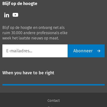
Blijf op de hoogte
Volg
Volg
ons
ons
op
op
Blijf op de hoogte en ontvang net als
LinkedIn
Youtube
ruim 30.000 andere professionals elke
week het laatste nieuws op maat.
E-
Abonneer
mailadres
When you have to be right
Contact