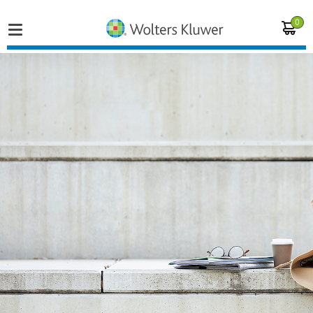
0
Home
Vakgebieden
Actueel
Producten
Opleidingen
Juridisch advies
Inloggen op de kennisbank