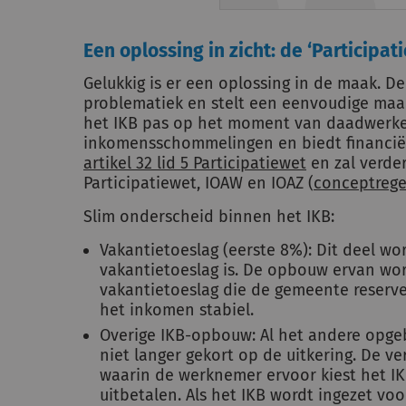
Een oplossing in zicht: de ‘Participat
Gelukkig is er een oplossing in de maak. De
problematiek en stelt een eenvoudige maar 
het IKB pas op het moment van daadwerkeli
inkomensschommelingen en biedt financiële 
artikel 32 lid 5 Participatiewet
en zal verde
Participatiewet, IOAW en IOAZ (
conceptrege
Slim onderscheid binnen het IKB:
Vakantietoeslag (eerste 8%): Dit deel w
vakantietoeslag is. De opbouw ervan wo
vakantietoeslag die de gemeente reserveer
het inkomen stabiel.
Overige IKB-opbouw: Al het andere opg
niet langer gekort op de uitkering. De v
waarin de werknemer ervoor kiest het IKB
uitbetalen. Als het IKB wordt ingezet voo