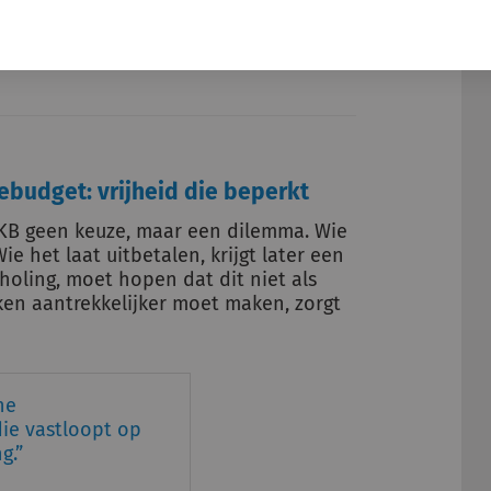
ebudget: vrijheid die beperkt
IKB geen keuze, maar een dilemma. Wie
e het laat uitbetalen, krijgt later een
choling, moet hopen dat dit niet als
ken aantrekkelijker moet maken, zorgt
ne
ie vastloopt op
g.