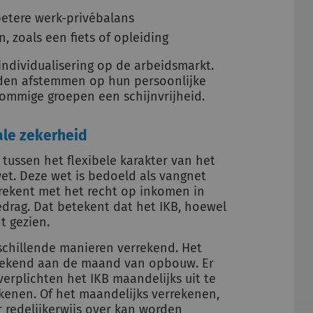
betere werk-privébalans
, zoals een fiets of opleiding
n individualisering op de arbeidsmarkt.
en afstemmen op hun persoonlijke
r sommige groepen een schijnvrijheid.
ale zekerheid
ussen het flexibele karakter van het
wet. Deze wet is bedoeld als vangnet
ekent met het recht op inkomen in
drag. Dat betekent dat het IKB, hoewel
t gezien.
rschillende manieren verrekend. Het
rekend aan de maand van opbouw. Er
erplichten het IKB maandelijks uit te
ekenen. Of het maandelijks verrekenen,
r redelijkerwijs over kan worden