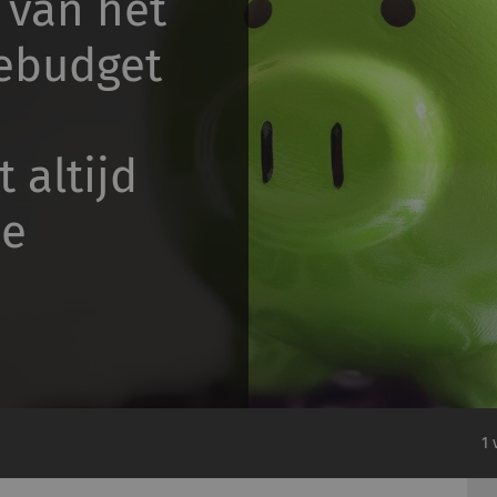
 van het
zebudget
 altijd
de
1 