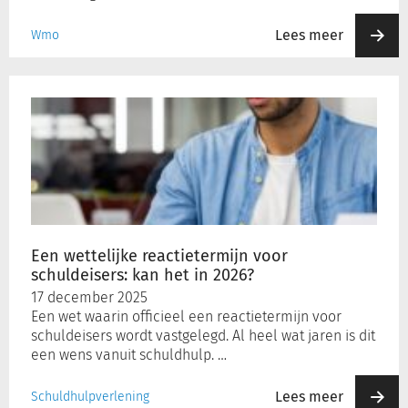
Lees meer
Wmo
Een
wettelijke
reactietermijn
voor
schuldeisers:
kan
het
in
2026?
Een wettelijke reactietermijn voor
schuldeisers: kan het in 2026?
17 december 2025
Een wet waarin officieel een reactietermijn voor
schuldeisers wordt vastgelegd. Al heel wat jaren is dit
een wens vanuit schuldhulp. …
Lees meer
Schuldhulpverlening