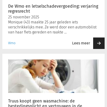
De Wmo en letselschadevergoeding: verjaring
regresrecht
25 november 2025
Monique (43) maakte 25 jaar geleden iets
verschrikkelijks mee. Ze werd door een automobilist
van haar fiets gereden en raakte …
Lees meer
Wmo
Truus
koopt
geen
wasmachine:
de
bestedingsplicht
en
vertrouwen
in
Truus koopt geen wasmachine: de
de
bestedingsplicht en vertrouwen in de