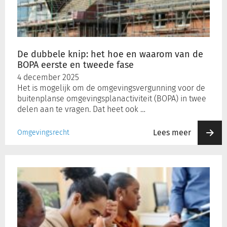
hoe
en
waarom
van
de
De dubbele knip: het hoe en waarom van de
BOPA
BOPA eerste en tweede fase
eerste
4 december 2025
en
Het is mogelijk om de omgevingsvergunning voor de
tweede
buitenplanse omgevingsplanactiviteit (BOPA) in twee
fase
delen aan te vragen. Dat heet ook …
Lees meer
Omgevingsrecht
Over
het
vaststellen
van
een
PIP