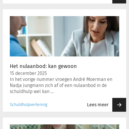
Het
nulaanbod:
kan
gewoon
Het nulaanbod: kan gewoon
15 december 2025
In het vorige nummer vroegen André Moerman en
Nadja Jungmann zich af of een nulaanbod in de
schuldhulp wel kan …
Lees meer
Schuldhulpverlening
De
overstap