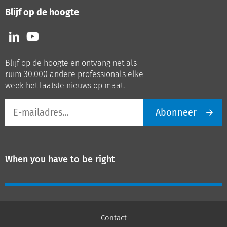
Blijf op de hoogte
Volg
Volg
ons
ons
op
op
Blijf op de hoogte en ontvang net als
LinkedIn
Youtube
ruim 30.000 andere professionals elke
week het laatste nieuws op maat.
E-
Abonneer
mailadres
When you have to be right
Contact