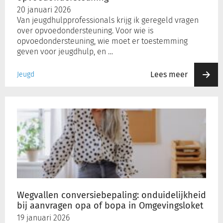
20 januari 2026
Van jeugdhulpprofessionals krijg ik geregeld vragen
over opvoedondersteuning. Voor wie is
opvoedondersteuning, wie moet er toestemming
geven voor jeugdhulp, en …
Lees meer
Jeugd
Wegvallen
conversiebepaling:
onduidelijkheid
bij
aanvragen
opa
of
bopa
in
Wegvallen conversiebepaling: onduidelijkheid
Omgevingsloket
bij aanvragen opa of bopa in Omgevingsloket
19 januari 2026