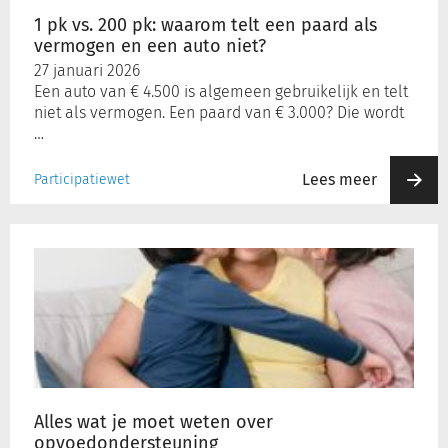
paard
1 pk vs. 200 pk: waarom telt een paard als
als
vermogen en een auto niet?
vermogen
Inloggen
27 januari 2026
en
Een auto van € 4.500 is algemeen gebruikelijk en telt
een
niet als vermogen. Een paard van € 3.000? Die wordt
auto
Registreren
…
niet?
Lees meer
Participatiewet
Alles
wat
je
moet
weten
over
opvoedondersteuning
Alles wat je moet weten over
opvoedondersteuning