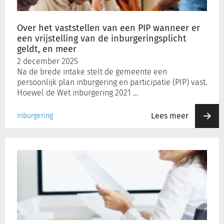
wanneer
er
een
Over het vaststellen van een PIP wanneer er
vrijstelling
een vrijstelling van de inburgeringsplicht
van
geldt, en meer
de
2 december 2025
inburgeringsplicht
Na de brede intake stelt de gemeente een
geldt,
persoonlijk plan inburgering en participatie (PIP) vast.
en
Hoewel de Wet inburgering 2021 …
meer
Lees meer
Inburgering
De
Wmo
en
letselschadevergoeding:
verjaring
regresrecht