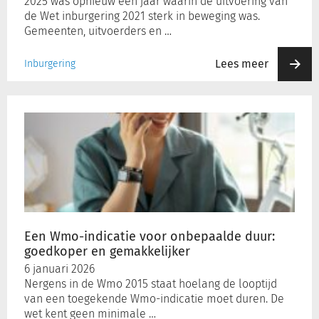
2025 was opnieuw een jaar waarin de uitvoering van
weten
de Wet inburgering 2021 sterk in beweging was.
Gemeenten, uitvoerders en …
Lees meer
Inburgering
Een
Wmo-
indicatie
voor
onbepaalde
duur:
goedkoper
en
gemakkelijker
Een Wmo-indicatie voor onbepaalde duur:
goedkoper en gemakkelijker
6 januari 2026
Nergens in de Wmo 2015 staat hoelang de looptijd
van een toegekende Wmo-indicatie moet duren. De
wet kent geen minimale …