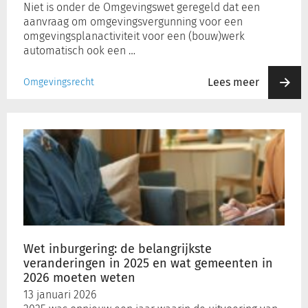
Niet is onder de Omgevingswet geregeld dat een
aanvraag om omgevingsvergunning voor een
omgevingsplanactiviteit voor een (bouw)werk
automatisch ook een …
Lees meer
Omgevingsrecht
Wet
inburgering:
de
belangrijkste
veranderingen
in
2025
en
wat
Wet inburgering: de belangrijkste
gemeenten
veranderingen in 2025 en wat gemeenten in
in
2026 moeten weten
2026
13 januari 2026
moeten