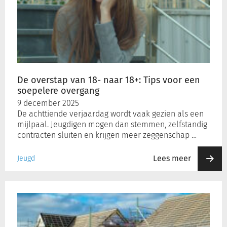
van
18-
naar
18+:
Tips
voor
een
De overstap van 18- naar 18+: Tips voor een
soepelere
soepelere overgang
overgang
9 december 2025
De achttiende verjaardag wordt vaak gezien als een
mijlpaal. Jeugdigen mogen dan stemmen, zelfstandig
contracten sluiten en krijgen meer zeggenschap …
Lees meer
Jeugd
De
dubbele
knip:
het