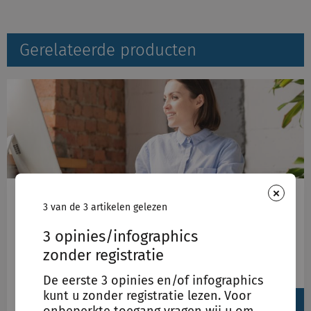
Gerelateerde producten
×
Het maken van een juridisch juist besluit
3 van de 3 artikelen gelezen
binnen de Participatiewet
3 opinies/infographics
Hoe ga je om met nieuwe feiten tijdens een
zonder registratie
bezwaar/beroepsprocedure? Met een goed
besluit ga je niet onderuit.
De eerste 3 opinies en/of infographics
View
kunt u zonder registratie lezen. Voor
produc
onbeperkte toegang vragen wij u om