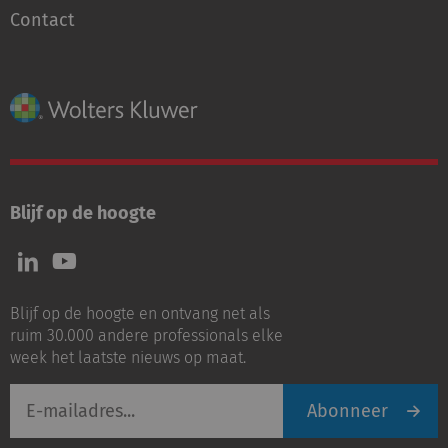
Contact
Blijf op de hoogte
Volg
Volg
ons
ons
op
op
Blijf op de hoogte en ontvang net als
LinkedIn
Youtube
ruim 30.000 andere professionals elke
week het laatste nieuws op maat.
E-
Abonneer
mailadres