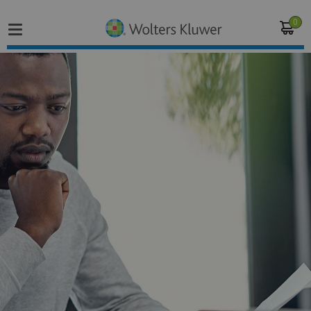
0
Home
Vakgebieden
Actueel
Producten
Opleidingen
Juridisch advies
Inloggen op de kennisbank