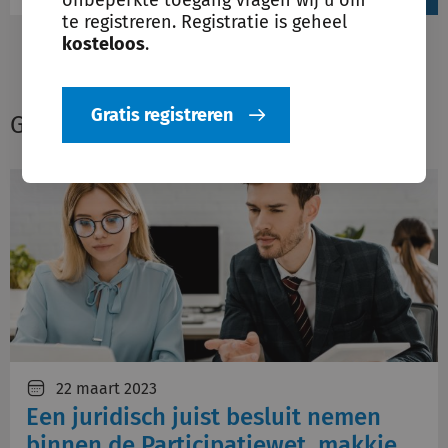
te registreren. Registratie is geheel
kosteloos
.
Gratis registreren
Gerelateerde opinies
22 maart 2023
Een juridisch juist besluit nemen
binnen de Participatiewet, makkie