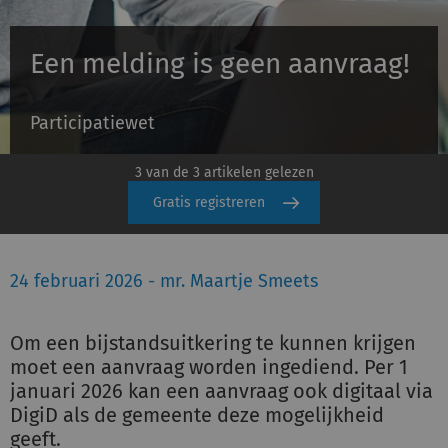
Een melding is geen aanvraag!
Inloggen
Participatiewet
Registreren
3 van de 3 artikelen gelezen
Gratis registreren
24 februari 2026 - mr. Maartje Smeets
Om een bijstandsuitkering te kunnen krijgen
moet een aanvraag worden ingediend. Per 1
januari 2026 kan een aanvraag ook digitaal via
DigiD als de gemeente deze mogelijkheid
geeft.