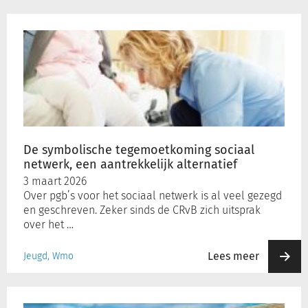
De
symbolische
tegemoetkoming
sociaal
netwerk,
een
aantrekkelijk
alternatief
De symbolische tegemoetkoming sociaal
netwerk, een aantrekkelijk alternatief
3 maart 2026
Over pgb’s voor het sociaal netwerk is al veel gezegd
en geschreven. Zeker sinds de CRvB zich uitsprak
over het …
Lees meer
Jeugd, Wmo
Intern