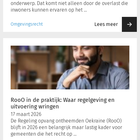
onderwerp. Dat komt niet alleen door de overlast die
inwoners kunnen ervaren op het …
Lees meer
Omgevingsrecht
RooO
in
de
praktijk:
Waar
regelgeving
en
uitvoering
wringen
RooO in de praktijk: Waar regelgeving en
uitvoering wringen
17 maart 2026
De Regeling opvang ontheemden Oekraïne (RooO)
blijft in 2026 een belangrijk maar lastig kader voor
gemeenten die het recht op …