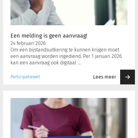
aanvraag!
Een melding is geen aanvraag!
24 februari 2026
Om een bijstandsuitkering te kunnen krijgen moet
een aanvraag worden ingediend. Per 1 januari 2026
kan een aanvraag ook digitaal …
Lees meer
Participatiewet
Evaluatie
verkorting
Wsnp/Msnp:
positief
maar
niet
altijd