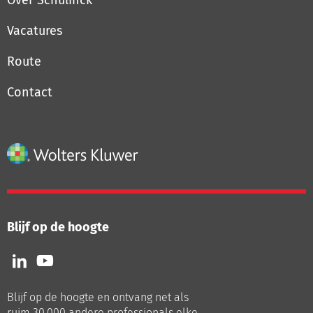
Over Schulinck
Vacatures
Route
Contact
Blijf op de hoogte
Volg
Volg
ons
ons
op
op
Blijf op de hoogte en ontvang net als
LinkedIn
Youtube
ruim 30.000 andere professionals elke