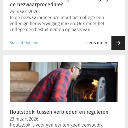
de bezwaarprocedure?
24 maart 2026
In de bezwaarprocedure moet het college een
volledige heroverweging maken. Ook moet het
college een besluit nemen op basis van …
Lees meer
Sociaal Domein
Houtstook:
tussen
verbieden
en
reguleren
Houtstook: tussen verbieden en reguleren
23 maart 2026
Houtstook is voor gemeenten geen eenvoudig