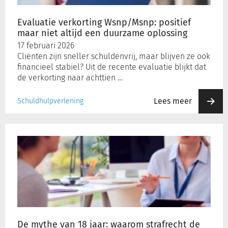
een
duurzame
Evaluatie verkorting Wsnp/Msnp: positief
oplossing
maar niet altijd een duurzame oplossing
17 februari 2026
Cliënten zijn sneller schuldenvrij, maar blijven ze ook
financieel stabiel? Uit de recente evaluatie blijkt dat
de verkorting naar achttien …
Lees meer
Schuldhulpverlening
De
mythe
van
18
jaar:
waarom
strafrecht
de
Jeugdwet
De mythe van 18 jaar: waarom strafrecht de