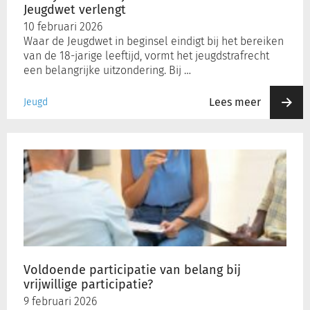
verlengt
Jeugdwet verlengt
10 februari 2026
Waar de Jeugdwet in beginsel eindigt bij het bereiken
van de 18-jarige leeftijd, vormt het jeugdstrafrecht
een belangrijke uitzondering. Bij …
Lees meer
Jeugd
Voldoende
participatie
van
belang
bij
vrijwillige
participatie?
Voldoende participatie van belang bij
vrijwillige participatie?
9 februari 2026