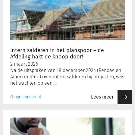
salderen
in
het
planspoor
–
de
Afdeling
hakt
Intern salderen in het planspoor – de
de
Afdeling hakt de knoop door!
knoop
2 maart 2026
door!
Na de uitspraken van 18 december 2024 (Rendac en
Amercentrale) over intern salderen bij projecten, was
het wachten op een …
Lees meer
Omgevingsrecht
Een
melding
is
geen