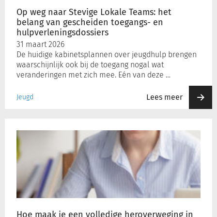
van
Op weg naar Stevige Lokale Teams: het
gescheiden
belang van gescheiden toegangs- en
toegangs-
Inloggen
hulpverleningsdossiers
en
31 maart 2026
hulpverleningsdossiers
De huidige kabinetsplannen over jeugdhulp brengen
Registreren
waarschijnlijk ook bij de toegang nogal wat
veranderingen met zich mee. Eén van deze …
Lees meer
Jeugd
Hoe
maak
je
een
volledige
heroverweging
in
de
bezwaarprocedure?
Hoe maak je een volledige heroverweging in