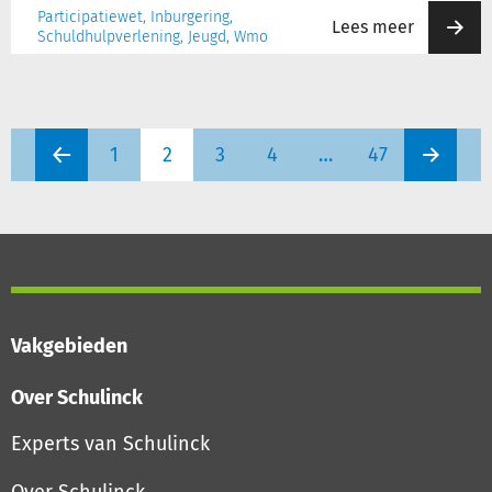
Participatiewet, Inburgering,
Lees meer
Schuldhulpverlening, Jeugd, Wmo
1
2
3
4
…
47
Vakgebieden
Over Schulinck
Experts van Schulinck