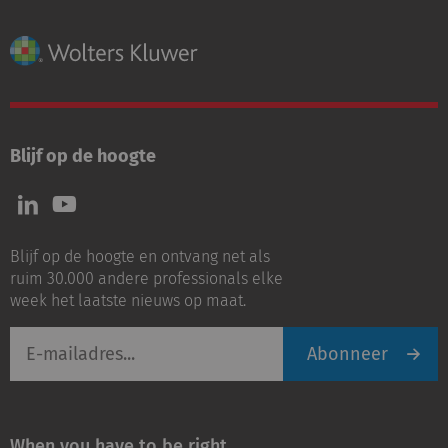
Blijf op de hoogte
Volg
Volg
ons
ons
op
op
Blijf op de hoogte en ontvang net als
LinkedIn
Youtube
ruim 30.000 andere professionals elke
week het laatste nieuws op maat.
E-
Abonneer
mailadres
When you have to be right