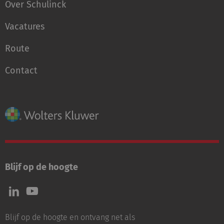
Over Schulinck
Vacatures
Route
Contact
Blijf op de hoogte
Volg
Volg
ons
ons
op
op
Blijf op de hoogte en ontvang net als
LinkedIn
Youtube