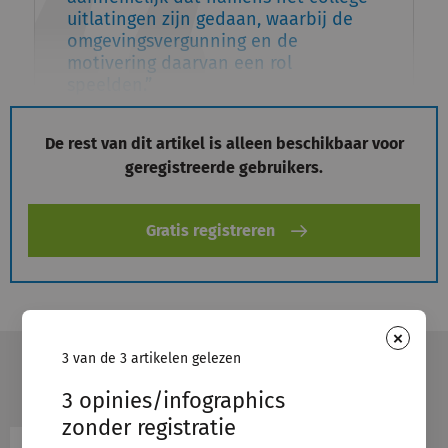
uitlatingen zijn gedaan, waarbij de
omgevingsvergunning en de
motivering daarvan een rol
speelden.
De rest van dit artikel is alleen beschikbaar voor
geregistreerde gebruikers.
Gratis registreren
×
3 van de 3 artikelen gelezen
Voeg toe aan leeslijst
Deel
3 opinies/infographics
zonder registratie