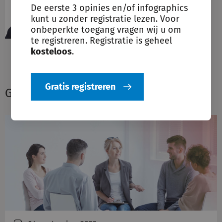
mr. Semra Canjels
De eerste 3 opinies en/of infographics
Vakredacteur
kunt u zonder registratie lezen. Voor
Omgevingsrecht
onbeperkte toegang vragen wij u om
te registreren. Registratie is geheel
kosteloos
.
Gratis registreren
Gerelateerde opinie