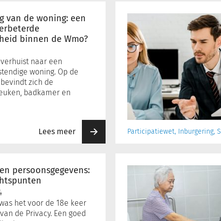
Bezwaar
te
ng van de woning: een
laat.
verbeterde
mheid binnen de Wmo?
Dat
kan
toch
) verhuist naar een
geen
tendige woning. Op de
kwaad?
bevindt zich de
euken, badkamer en
Lees meer
Participatiewet, Inburgering,
Algemeen
gebruikelijk:
en persoonsgegevens:
Kosten
chtspunten
stapelen
4
of
 was het voor de 18e keer
niet?
van de Privacy. Een goed