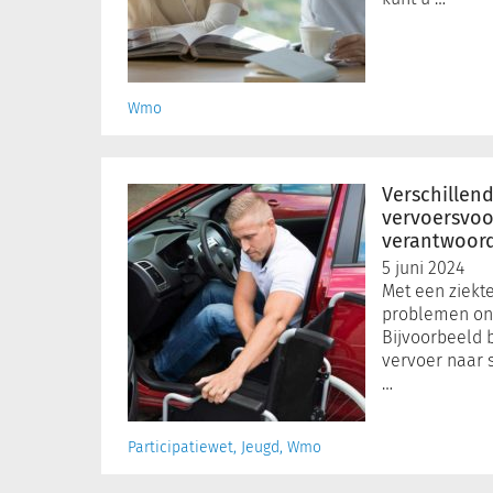
Wmo
Verschillende
vervoersvoorzieningen:
Verschillen
wie
vervoersvoor
is
verantwoord
verantwoordelijk?
5 juni 2024
Met een ziekt
problemen ont
Bijvoorbeeld 
vervoer naar s
…
Participatiewet, Jeugd, Wmo