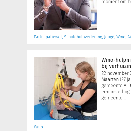
moment om bij
Participatiewet, Schuldhulpverlening, Jeugd, Wmo, A
Wmo-
hulpmiddelen
Wmo-hulpmid
blijven
bij verhuizi
thuis
22 november 
bij
Maarten (27 ja
verhuizing
gemeente A. B
naar
een instellin
Wlz-
gemeente …
instelling
Wmo