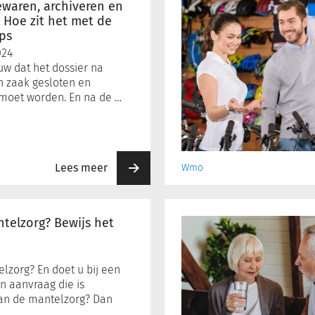
een
waren, archiveren en
elektrische
 Hoe zit het met de
ips
fiets
afhalen
024
bij
euw dat het dossier na
de
n zaak gesloten en
gemeente?
moet worden. En na de …
Lees meer
Wmo
Wie
is
ntelzorg? Bewijs het
bij
een
beperkte
lzorg? En doet u bij een
behoefte
n aanvraag die is
aan
an de mantelzorg? Dan
zorg