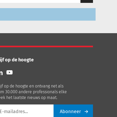
ijf op de hoogte
lg
Volg
ns
ons
p
op
ijf op de hoogte en ontvang net als
nkedIn
Youtube
im 30.000 andere professionals elke
ek het laatste nieuws op maat.
Abonneer
iladres