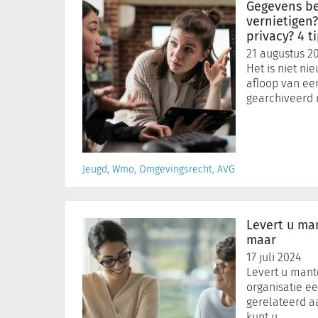
bewaren,
Gegevens be
archiveren
vernietigen?
en
privacy? 4 t
vernietigen?
21 augustus 2
Hoe
Het is niet ni
zit
afloop van ee
het
gearchiveerd 
met
de
privacy?
4
Jeugd, Wmo, Omgevingsrecht, AVG
tips
Levert
u
Levert u ma
mantelzorg?
maar
Bewijs
17 juli 2024
het
Levert u mante
maar
organisatie ee
gerelateerd a
kunt u …