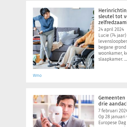
Herinrichting
van
Herinrichti
de
sleutel tot 
woning:
zelfredzaa
een
24 april 2024
sleutel
Lucie (74 jaar
tot
levensloopbes
verbeterde
begane grond 
zelfredzaamheid
woonkamer, k
slaapkamer. …
binnen
de
Wmo?
Wmo
Gemeenten
en
Gemeenten 
persoonsgegevens:
drie aanda
drie
7 februari 202
aandachtspunten
Op 28 januari
Europese Dag 