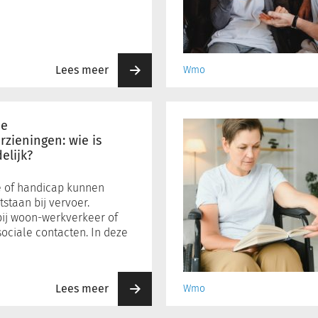
aan
zet?
De
Wmo
Lees meer
Wmo
of
Wlz?
De
algemene
de
voorziening
zieningen: wie is
elijk?
uit
de
Wmo
e of handicap kunnen
2015:
staan bij vervoer.
10
bij woon-werkverkeer of
ociale contacten. In deze
tips
voor
gemeenten
Lees meer
Wmo