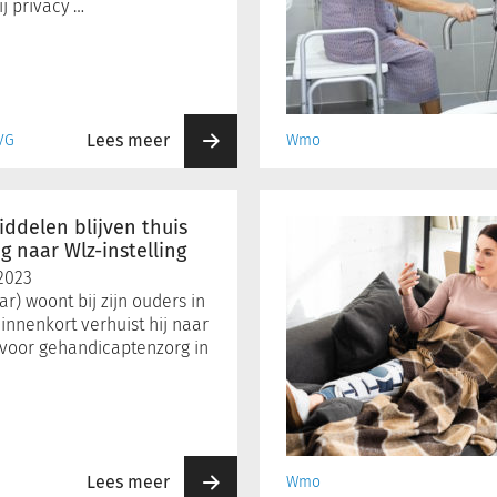
 privacy …
Lees meer
VG
Wmo
Kan
kortdurende
delen blijven thuis
hulp
ng naar Wlz-instelling
bij
2023
huishouden
ar) woont bij zijn ouders in
uit
innenkort verhuist hij naar
de
g voor gehandicaptenzorg in
Wmo
algemeen
gebruikelijk
zijn?
Lees meer
Wmo