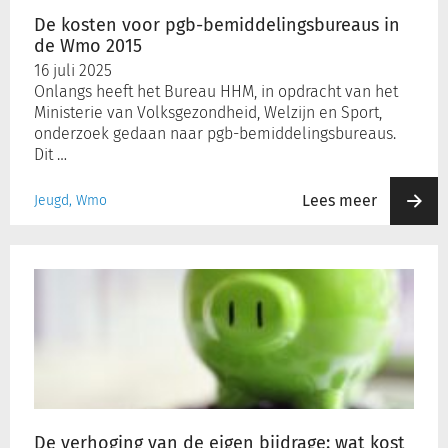
2015
De kosten voor pgb-bemiddelingsbureaus in
de Wmo 2015
Inloggen
16 juli 2025
Onlangs heeft het Bureau HHM, in opdracht van het
Ministerie van Volksgezondheid, Welzijn en Sport,
Registreren
onderzoek gedaan naar pgb-bemiddelingsbureaus.
Dit …
Lees meer
Jeugd, Wmo
De
verhoging
van
de
eigen
bijdrage:
wat
kost
het
De verhoging van de eigen bijdrage: wat kost