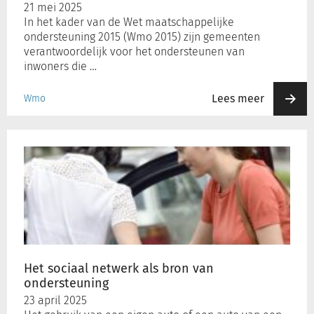
21 mei 2025
In het kader van de Wet maatschappelijke
ondersteuning 2015 (Wmo 2015) zijn gemeenten
verantwoordelijk voor het ondersteunen van
inwoners die …
Lees meer
Wmo
Het
sociaal
netwerk
als
bron
van
ondersteuning
Het sociaal netwerk als bron van
ondersteuning
23 april 2025