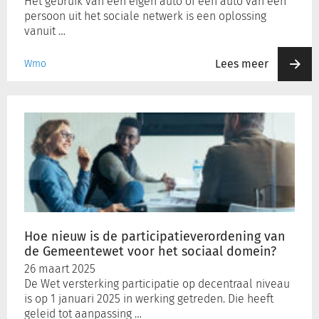
Het gebruik van een eigen auto of een auto van een
persoon uit het sociale netwerk is een oplossing
vanuit …
Lees meer
Wmo
Hoe
nieuw
is
de
participatieverordening
van
de
Gemeentewet
voor
Hoe nieuw is de participatieverordening van
het
de Gemeentewet voor het sociaal domein?
sociaal
26 maart 2025
domein?
De Wet versterking participatie op decentraal niveau
is op 1 januari 2025 in werking getreden. Die heeft
geleid tot aanpassing …