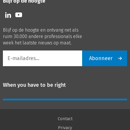
Blijf op de hoogte
Volg
Volg
ons
ons
op
op
Blijf op de hoogte en ontvang net als
LinkedIn
Youtube
ruim 30.000 andere professionals elke
week het laatste nieuws op maat.
E-
Abonneer
mailadres
When you have to be right
Contact
Privacy