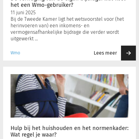
een
het een Wmo-gebruiker?
Wmo-
11 juni 2025
gebruiker?
Bij de Tweede Kamer ligt het wetsvoorstel voor (het
herinvoeren van) een inkomens- en
vermogensafhankelijke bijdrage die verder wordt
uitgewerkt …
Lees meer
Wmo
Hulp
bij
het
huishouden
en
het
normenkader:
Wat
regel
Hulp bij het huishouden en het normenkader:
je
Wat regel je waar?
waar?