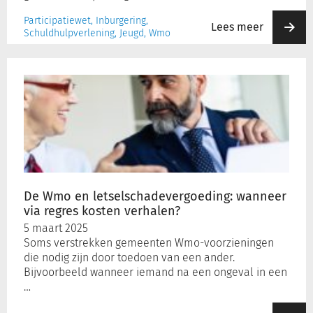
Participatiewet, Inburgering,
Lees meer
Schuldhulpverlening, Jeugd, Wmo
De
Wmo
en
letselschadevergoeding:
wanneer
via
regres
kosten
verhalen?
De Wmo en letselschadevergoeding: wanneer
via regres kosten verhalen?
5 maart 2025
Soms verstrekken gemeenten Wmo-voorzieningen
die nodig zijn door toedoen van een ander.
Bijvoorbeeld wanneer iemand na een ongeval in een
…