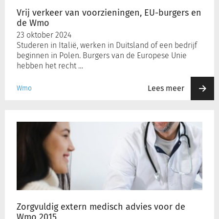
Wmo
Vrij verkeer van voorzieningen, EU-burgers en
de Wmo
23 oktober 2024
Studeren in Italië, werken in Duitsland of een bedrijf
beginnen in Polen. Burgers van de Europese Unie
hebben het recht …
Lees meer
Wmo
Zorgvuldig
extern
medisch
advies
voor
de
Wmo
2015
Zorgvuldig extern medisch advies voor de
Wmo 2015