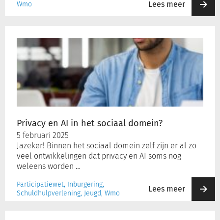
Lees meer
Wmo
Privacy
en
AI
in
het
sociaal
domein?
Privacy en AI in het sociaal domein?
5 februari 2025
Jazeker! Binnen het sociaal domein zelf zijn er al zo
veel ontwikkelingen dat privacy en AI soms nog
weleens worden …
Participatiewet, Inburgering,
Lees meer
Schuldhulpverlening, Jeugd, Wmo
De