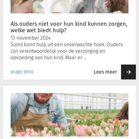
kunnen
zorgen,
welke
Als ouders niet voor hun kind kunnen zorgen,
wet
welke wet biedt hulp?
biedt
13 november 2024
hulp?
Soms komt hulp uit een onverwachte hoek. Ouders
zijn verantwoordelijk voor de verzorging en
opvoeding van hun kind. Maar er …
Lees meer
Jeugd, Wmo
Vrij
verkeer
van
voorzieningen,
EU-
burgers
en
de