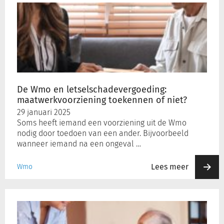
Wmo
en
letselschadevergoeding:
maatwerkvoorziening
toekennen
of
niet?
De Wmo en letselschadevergoeding:
maatwerkvoorziening toekennen of niet?
29 januari 2025
Soms heeft iemand een voorziening uit de Wmo
nodig door toedoen van een ander. Bijvoorbeeld
wanneer iemand na een ongeval …
Lees meer
Wmo
Formeel
pgb-
tarief