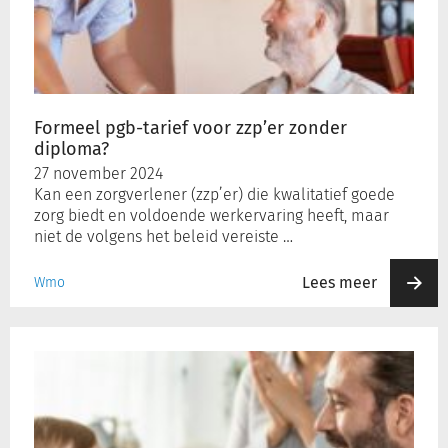
voor
zzp’er
zonder
diploma?
Formeel pgb-tarief voor zzp’er zonder
diploma?
27 november 2024
Kan een zorgverlener (zzp’er) die kwalitatief goede
zorg biedt en voldoende werkervaring heeft, maar
niet de volgens het beleid vereiste …
Lees meer
Wmo
Als
ouders
niet
voor
hun
kind