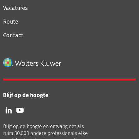
Vacatures
Route
Contact
Blijf op de hoogte
Volg
Volg
ons
ons
op
op
Blijf op de hoogte en ontvang net als
LinkedIn
Youtube
ruim 30.000 andere professionals elke