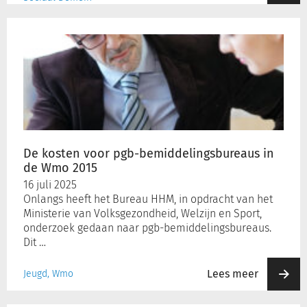
De
kosten
voor
pgb-
bemiddelingsbureaus
in
de
Wmo
2015
De kosten voor pgb-bemiddelingsbureaus in
de Wmo 2015
16 juli 2025
Onlangs heeft het Bureau HHM, in opdracht van het
Ministerie van Volksgezondheid, Welzijn en Sport,
onderzoek gedaan naar pgb-bemiddelingsbureaus.
Dit …
Lees meer
Jeugd, Wmo