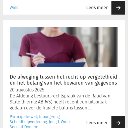
Lees meer
Wmo
De
afweging
tussen
het
recht
op
vergetelheid
en
het
De afweging tussen het recht op vergetelheid
belang
en het belang van het bewaren van gegevens
van
20 augustus 2025
het
De Afdeling bestuursrechtspraak van de Raad van
bewaren
State (hierna: ABRvS) heeft recent een uitspraak
van
gedaan over de fragiele balans tussen …
gegevens
Participatiewet, Inburgering,
Schuldhulpverlening, Jeugd, Wmo,
Lees meer
Sociaal Domein