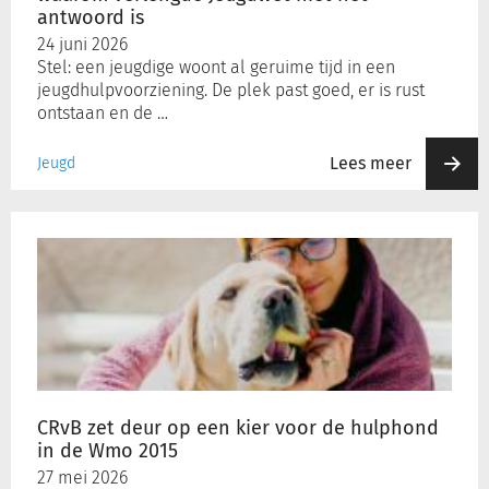
het
antwoord is
antwoord
24 juni 2026
is
Stel: een jeugdige woont al geruime tijd in een
jeugdhulpvoorziening. De plek past goed, er is rust
ontstaan en de …
Lees meer
Jeugd
CRvB
zet
deur
op
een
kier
voor
de
hulphond
CRvB zet deur op een kier voor de hulphond
in
in de Wmo 2015
de
27 mei 2026
Wmo