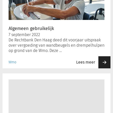
Algemeen gebruikelijk
7 september 2022
De Rechtbank Den Haag deed dit voorjaar uitspraak
over vergoeding van wandbeugels en drempelhulpen
op grond van de Wmo. Deze …
Lees meer
Wmo
Terugwerkende
kracht
binnen
de
Wmo