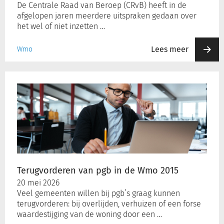
De Centrale Raad van Beroep (CRvB) heeft in de
2015
afgelopen jaren meerdere uitspraken gedaan over
het wel of niet inzetten …
Lees meer
Wmo
Terugvorderen
van
pgb
in
de
Wmo
2015
Terugvorderen van pgb in de Wmo 2015
20 mei 2026
Veel gemeenten willen bij pgb’s graag kunnen
terugvorderen: bij overlijden, verhuizen of een forse
waardestijging van de woning door een …