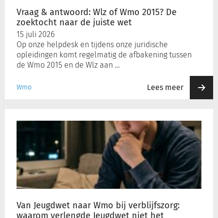
zoektocht
Vraag & antwoord: Wlz of Wmo 2015? De
naar
zoektocht naar de juiste wet
de
Inloggen
15 juli 2026
juiste
Op onze helpdesk en tijdens onze juridische
wet
opleidingen komt regelmatig de afbakening tussen
Registreren
de Wmo 2015 en de Wlz aan …
Lees meer
Wmo
Van
Jeugdwet
naar
Wmo
bij
verblijfszorg:
waarom
verlengde
Jeugdwet
Van Jeugdwet naar Wmo bij verblijfszorg:
niet
waarom verlengde Jeugdwet niet het