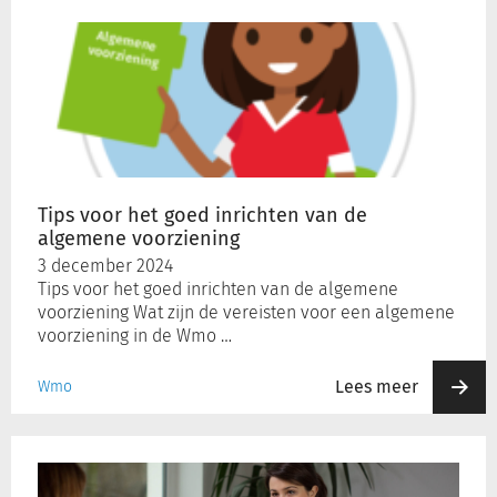
Tips
voor
het
goed
inrichten
van
de
algemene
voorziening
Tips voor het goed inrichten van de
algemene voorziening
3 december 2024
Tips voor het goed inrichten van de algemene
voorziening Wat zijn de vereisten voor een algemene
voorziening in de Wmo …
Lees meer
Wmo
Gaat
de
doordecentralisatie