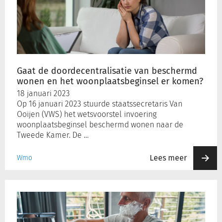
van
beschermd
wonen
en
het
woonplaatsbeginsel
Gaat de doordecentralisatie van beschermd
er
wonen en het woonplaatsbeginsel er komen?
komen?
18 januari 2023
Op 16 januari 2023 stuurde staatssecretaris Van
Ooijen (VWS) het wetsvoorstel invoering
woonplaatsbeginsel beschermd wonen naar de
Tweede Kamer. De …
Lees meer
Wmo
Algemeen
gebruikelijk