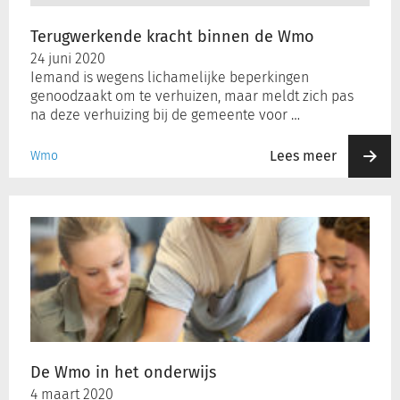
Terugwerkende kracht binnen de Wmo
24 juni 2020
Iemand is wegens lichamelijke beperkingen
genoodzaakt om te verhuizen, maar meldt zich pas
na deze verhuizing bij de gemeente voor …
Lees meer
Wmo
De
Wmo
in
het
onderwijs
De Wmo in het onderwijs
4 maart 2020