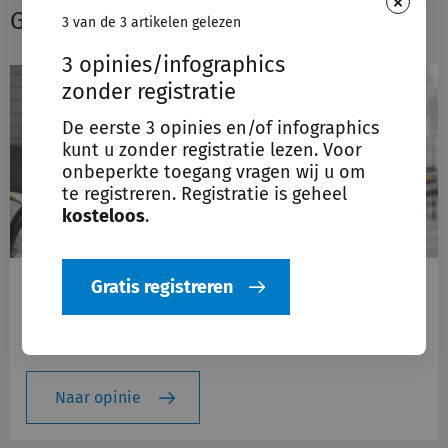
×
Gerelateerde opinies
3 van de 3 artikelen gelezen
3 opinies/infographics
zonder registratie
De eerste 3 opinies en/of infographics
kunt u zonder registratie lezen. Voor
onbeperkte toegang vragen wij u om
te registreren. Registratie is geheel
kosteloos
.
06 februari 2019
Gratis registreren
De hulphond als hulpmiddel in de
Zorgverzekeringswet?
Naar opinie