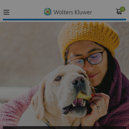
0
Home
Vakgebieden
Actueel
Producten
Opleidingen
Juridisch advies
Inloggen op de kennisbank