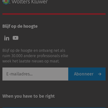
Blijf op de hoogte
Volg
Volg
ons
ons
op
op
Blijf op de hoogte en ontvang net als
LinkedIn
Youtube
ruim 30.000 andere professionals elke
week het laatste nieuws op maat.
E-
Abonneer
mailadres
When you have to be right