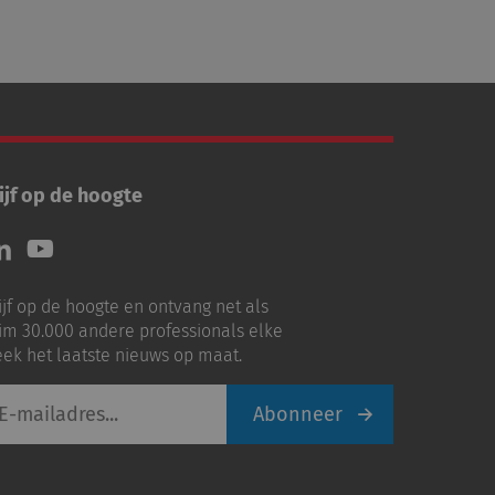
ijf op de hoogte
lg
Volg
ns
ons
p
op
ijf op de hoogte en ontvang net als
nkedIn
Youtube
im 30.000 andere professionals elke
ek het laatste nieuws op maat.
Abonneer
iladres