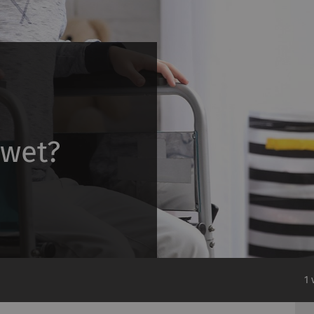
e
swet?
1 