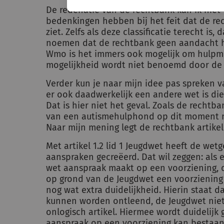
De redenatie van de rechtbank kan ik niet v
bedenkingen hebben bij het feit dat de re
ziet. Zelfs als deze classificatie terecht is,
noemen dat de rechtbank geen aandacht h
Wmo is het immers ook mogelijk om hulpmi
mogelijkheid wordt niet benoemd door de 
Verder kun je naar mijn idee pas spreken v
er ook daadwerkelijk een andere wet is die
Dat is hier niet het geval. Zoals de rechtb
van een autismehulphond op dit moment n
Naar mijn mening legt de rechtbank artikel 
Met artikel 1.2 lid 1 Jeugdwet heeft de wet
aanspraken gecreëerd. Dat wil zeggen: als
wet aanspraak maakt op een voorziening, d
op grond van de Jeugdwet een voorziening 
nog wat extra duidelijkheid. Hierin staat 
kunnen worden ontleend, de Jeugdwet niet g
onlogisch artikel. Hiermee wordt duidelijk
aanspraak op een voorziening kan bestaan