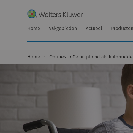
Home
Vakgebieden
Actueel
Producte
Home
›
Opinies
›
De hulphond als hulpmiddel