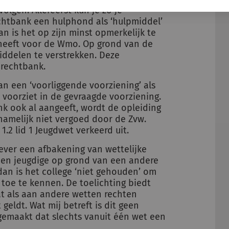
olgen. Allereerst kun je zo je
chtbank een hulphond als ‘hulpmiddel’
 dan is het op zijn minst opmerkelijk te
eeft voor de Wmo. Op grond van de
ddelen te verstrekken. Deze
rechtbank.
an een ‘voorliggende voorziening’ als
 voorziet in de gevraagde voorziening.
ank ook al aangeeft, wordt de opleiding
amelijk niet vergoed door de Zvw.
1.2 lid 1 Jeugdwet verkeerd uit.
gever een afbakening van wettelijke
 een jeugdige op grond van een andere
an is het college ‘niet gehouden’ om
toe te kennen. De toelichting biedt
dat als aan andere wetten rechten
eldt. Wat mij betreft is dit geen
 gemaakt dat slechts vanuit één wet een
.