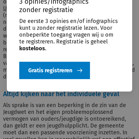
3 opinies/infographics
onderzoeken van de
Erasmus Universiteit
en de
Universiteit Utrecht
. Maar hoe zit het met andere
zonder registratie
(nog) niet effectief bewezen hulpvormen? Er zijn
De eerste 3 opinies en/of infographics
namelijk genoeg voorbeelden van voorzieningen
kunt u zonder registratie lezen. Voor
die onder het begrip jeugdhulp vallen, maar
onbeperkte toegang vragen wij u om
waarvan de effectiviteit niet wetenschappelijk
te registreren. Registratie is geheel
bewezen is. Zo krijgen wij in onze helpdesk
kosteloos
.
regelmatig vragen over dat soort voorzieningen.
Bijvoorbeeld over bepaalde vaktherapieën. Een
vaak terugkerende voorziening is paardentherapie,
maar ook zwemmen met dolfijnen is een voorbeeld
Gratis registreren
dat in onze helpdesk voorbijkwam.
Altijd kijken naar het individuele geval
Als sprake is van een beperking in de zin van de
Jeugdwet en het eigen probleemoplossend
vermogen van ouders/jeugdige is ontoereikend,
dan geldt er een jeugdhulpplicht. De gemeente
moet dan een passende voorziening inzetten. In