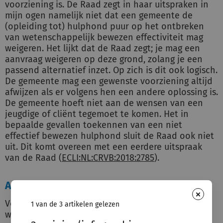
voorziening is. De Raad zegt in haar uitspraken in
mijn ogen namelijk niet dat een gemeente de
(opleiding tot) hulphond puur op het ontbreken
van wetenschappelijk bewezen effectiviteit mag
weigeren. Het lijkt dat de Raad zegt; je mag een
aanvraag weigeren op deze grond, zolang je een
passend alternatief inzet. Op zich is dit ook logisch.
De gemeente mag een gewenste voorziening altijd
afwijzen als er volgens hen een andere oplossing is.
De gemeente hoeft niet aan de wensen van een
jeugdige of cliënt tegemoet te komen. Het in
bepaalde gevallen toekennen van een niet
effectief bewezen hulphond sluit de Raad ook niet
uit. Dit komt overeen met een eerdere uitspraak
van de Raad (
ECLI:NL:CRVB:2018:2785
).
Andere niet effectief bewezen hulpvormen
×
Voor de hulphond lijkt er de komende jaren
1 van de 3 artikelen gelezen
wetenschappelijk bewijs te komen door