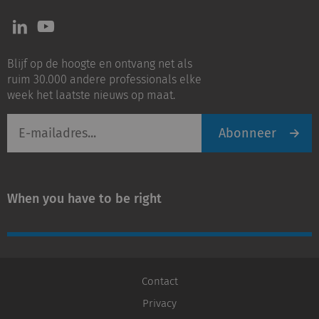
Volg
Volg
ons
ons
op
op
Blijf op de hoogte en ontvang net als
LinkedIn
Youtube
ruim 30.000 andere professionals elke
week het laatste nieuws op maat.
E-
Abonneer
mailadres
When you have to be right
Contact
Privacy