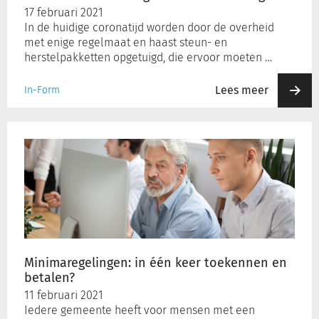
grote
17 februari 2021
aantal
In de huidige coronatijd worden door de overheid
aanvragen?
met enige regelmaat en haast steun- en
herstelpakketten opgetuigd, die ervoor moeten …
Lees meer
In-Form
Minimaregelingen:
in
één
keer
toekennen
en
betalen?
Minimaregelingen: in één keer toekennen en
betalen?
11 februari 2021
Iedere gemeente heeft voor mensen met een