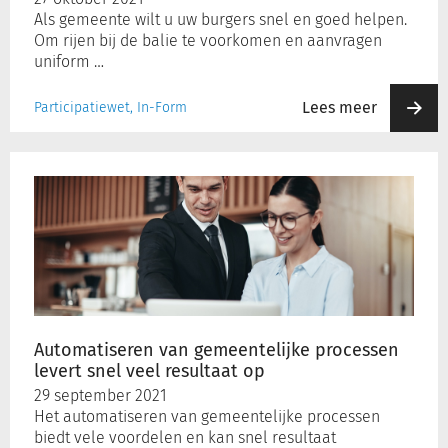
Als gemeente wilt u uw burgers snel en goed helpen.
Om rijen bij de balie te voorkomen en aanvragen
uniform …
Lees meer
Participatiewet, In-Form
Automatiseren
van
gemeentelijke
processen
levert
snel
veel
resultaat
op
Automatiseren van gemeentelijke processen
levert snel veel resultaat op
29 september 2021
Het automatiseren van gemeentelijke processen
biedt vele voordelen en kan snel resultaat