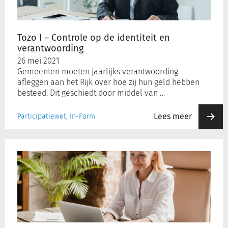
identiteit
en
verantwoording
Tozo I – Controle op de identiteit en
verantwoording
26 mei 2021
Gemeenten moeten jaarlijks verantwoording
afleggen aan het Rijk over hoe zij hun geld hebben
besteed. Dit geschiedt door middel van …
Lees meer
Participatiewet, In-Form
Een
online
aanvraag
automatisch
afwijzen,
mag
dat?