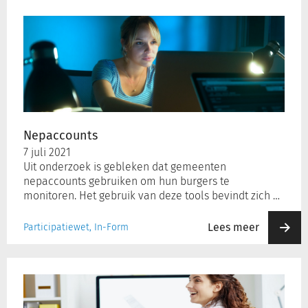
Nepaccounts
Nepaccounts
7 juli 2021
Uit onderzoek is gebleken dat gemeenten
nepaccounts gebruiken om hun burgers te
monitoren. Het gebruik van deze tools bevindt zich …
Lees meer
Participatiewet, In-Form
Naderende
wijzigingen
in