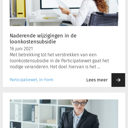
de
loonkostensubsidie
Naderende wijzigingen in de
loonkostensubsidie
16 juni 2021
Met betrekking tot het verstrekken van een
loonkostensubsidie in de Participatiewet gaat het
nodige veranderen. Het doel hiervan is het …
Lees meer
Participatiewet, In-Form
Tozo
I
–
Controle
op
de