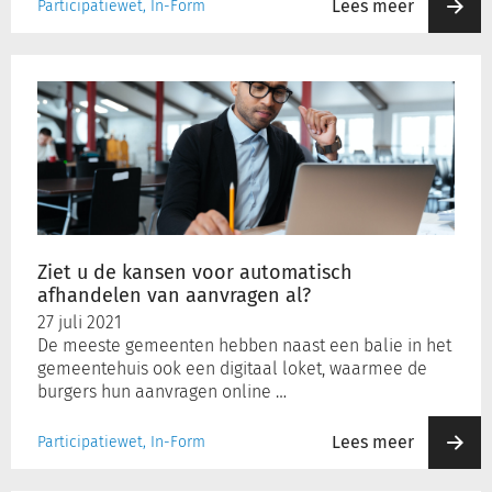
Lees meer
Participatiewet, In-Form
Ziet
u
de
kansen
voor
automatisch
afhandelen
van
aanvragen
Ziet u de kansen voor automatisch
al?
afhandelen van aanvragen al?
27 juli 2021
De meeste gemeenten hebben naast een balie in het
gemeentehuis ook een digitaal loket, waarmee de
burgers hun aanvragen online …
Lees meer
Participatiewet, In-Form