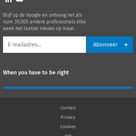
ons
ons
op
op
Blijf op de hoogte en ontvang net als
LinkedIn
Youtube
ruim 30.000 andere professionals elke
week het laatste nieuws op maat.
E-
Abonneer
mailadres
When you have to be right
Contact
Privacy
Cookies