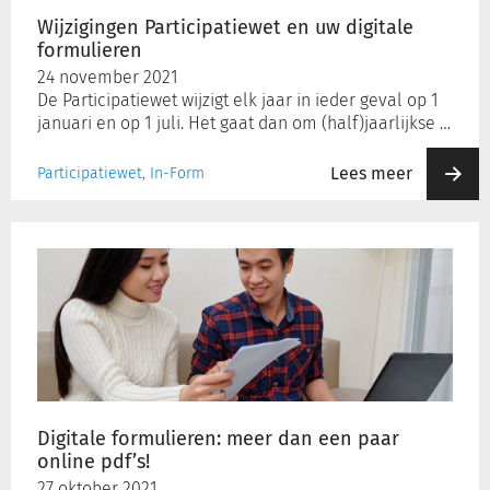
Wijzigingen Participatiewet en uw digitale
formulieren
Inloggen
24 november 2021
De Participatiewet wijzigt elk jaar in ieder geval op 1
januari en op 1 juli. Het gaat dan om (half)jaarlijkse …
Registreren
Lees meer
Participatiewet, In-Form
Digitale
formulieren:
meer
dan
een
paar
online
pdf’s!
Digitale formulieren: meer dan een paar
online pdf’s!
27 oktober 2021