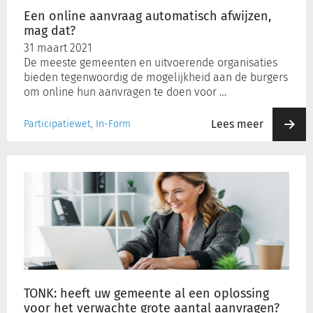
Een online aanvraag automatisch afwijzen,
mag dat?
31 maart 2021
De meeste gemeenten en uitvoerende organisaties
bieden tegenwoordig de mogelijkheid aan de burgers
om online hun aanvragen te doen voor …
Lees meer
Participatiewet, In-Form
TONK:
heeft
uw
gemeente
al
een
oplossing
voor
het
TONK: heeft uw gemeente al een oplossing
verwachte
voor het verwachte grote aantal aanvragen?