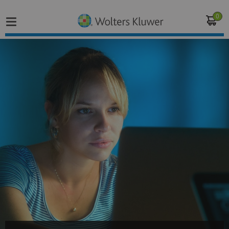
0
Home
Vakgebieden
Actueel
Producten
Opleidingen
Juridisch advies
Inloggen op de kennisbank