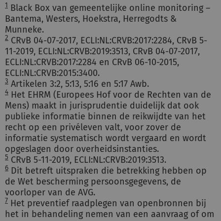
1
Black Box van gemeentelijke online monitoring –
Bantema, Westers, Hoekstra, Herregodts &
Munneke.
2
CRvB 04-07-2017, ECLI:NL:CRVB:2017:2284, CRvB 5-
11-2019, ECLI:NL:CRVB:2019:3513, CRvB 04-07-2017,
ECLI:NL:CRVB:2017:2284 en CRvB 06-10-2015,
ECLI:NL:CRVB:2015:3400.
3
Artikelen 3:2, 5:13, 5:16 en 5:17 Awb.
4
Het EHRM (Europees Hof voor de Rechten van de
Mens) maakt in jurisprudentie duidelijk dat ook
publieke informatie binnen de reikwijdte van het
recht op een privéleven valt, voor zover de
informatie systematisch wordt vergaard en wordt
opgeslagen door overheidsinstanties.
5
CRvB 5-11-2019, ECLI:NL:CRVB:2019:3513.
6
Dit betreft uitspraken die betrekking hebben op
de Wet bescherming persoonsgegevens, de
voorloper van de AVG.
7
Het preventief raadplegen van openbronnen bij
het in behandeling nemen van een aanvraag of om