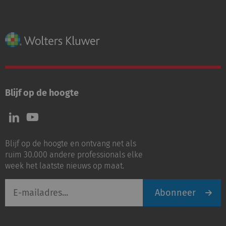
Blijf op de hoogte
Volg
Volg
ons
ons
op
op
Blijf op de hoogte en ontvang net als
LinkedIn
Youtube
ruim 30.000 andere professionals elke
week het laatste nieuws op maat.
E-
Abonneer
mailadres