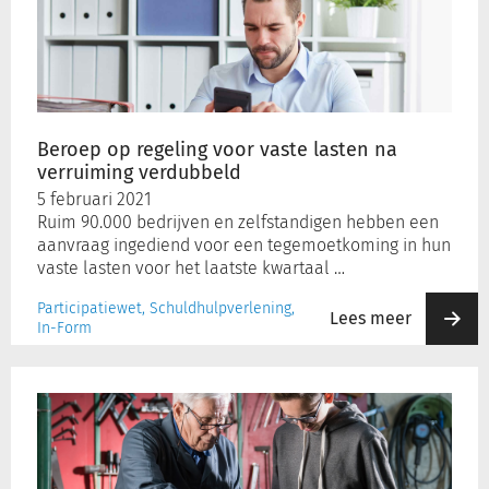
voor
vaste
lasten
na
verruiming
verdubbeld
Beroep op regeling voor vaste lasten na
verruiming verdubbeld
5 februari 2021
Ruim 90.000 bedrijven en zelfstandigen hebben een
aanvraag ingediend voor een tegemoetkoming in hun
vaste lasten voor het laatste kwartaal …
Participatiewet, Schuldhulpverlening,
Lees meer
In-Form
Kamer
wil
eenmalig
steun
voor