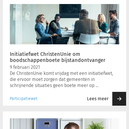
Initiatiefwet
ChristenUnie
om
boodschappenboete
bijstandontvanger
Initiatiefwet ChristenUnie om
boodschappenboete bijstandontvanger
9 februari 2021
De ChristenUnie komt vrijdag met een initiatiefwet,
die ervoor moet zorgen dat gemeenten in
schrijnende situaties geen boete meer op …
Lees meer
Participatiewet
Beroep
op
regeling