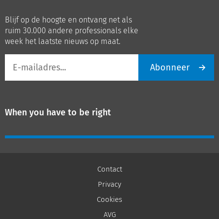
ons
ons
op
op
Blijf op de hoogte en ontvang net als
LinkedIn
Youtube
ruim 30.000 andere professionals elke
week het laatste nieuws op maat.
E-
Abonneer
mailadres
When you have to be right
Contact
Privacy
Cookies
AVG