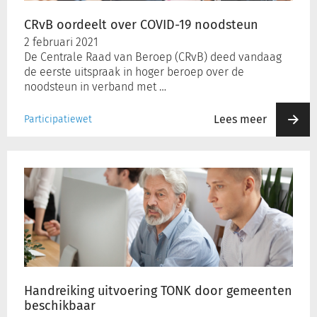
CRvB oordeelt over COVID-19 noodsteun
2 februari 2021
De Centrale Raad van Beroep (CRvB) deed vandaag
de eerste uitspraak in hoger beroep over de
noodsteun in verband met …
Lees meer
Participatiewet
Handreiking
uitvoering
TONK
door
gemeenten
beschikbaar
Handreiking uitvoering TONK door gemeenten
beschikbaar