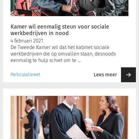
sociale
werkbedrijven
in
nood
Kamer wil eenmalig steun voor sociale
werkbedrijven in nood
4 februari 2021
De Tweede Kamer wil dat het kabinet sociale
werkbedrijven die op omvallen staan, desnoods
eenmalig te hulp schiet om te …
Lees meer
Participatiewet
CRvB
oordeelt
over
COVID-
19
noodsteun