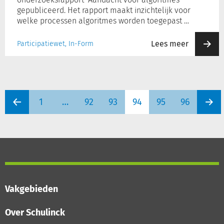
gepubliceerd. Het rapport maakt inzichtelijk voor
welke processen algoritmes worden toegepast …
Lees meer
Participatiewet, In-Form
1
…
92
93
94
95
96
Vakgebieden
Over Schulinck