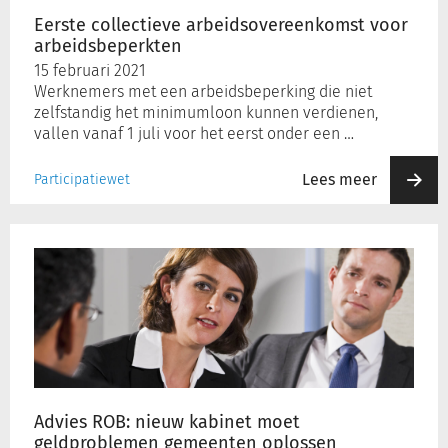
Eerste collectieve arbeidsovereenkomst voor
arbeidsbeperkten
Inloggen
15 februari 2021
Werknemers met een arbeidsbeperking die niet
zelfstandig het minimumloon kunnen verdienen,
Registreren
vallen vanaf 1 juli voor het eerst onder een …
Lees meer
Participatiewet
Advies
ROB:
nieuw
kabinet
moet
geldproblemen
gemeenten
oplossen
Advies ROB: nieuw kabinet moet
geldproblemen gemeenten oplossen