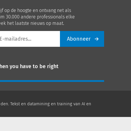
p
op
ijf op de hoogte en ontvang net als
nkedIn
Youtube
im 30.000 andere professionals elke
ek het laatste nieuws op maat.
Abonneer
iladres
hen you have to be right
den. Tekst en datamining en training van AI en