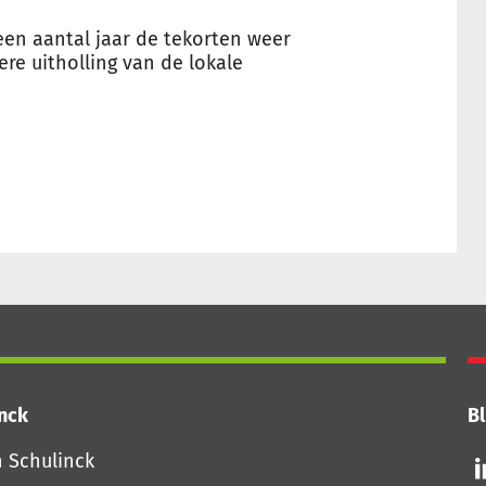
 een aantal jaar de tekorten weer
re uitholling van de lokale
inck
Bl
Vo
n Schulinck
o