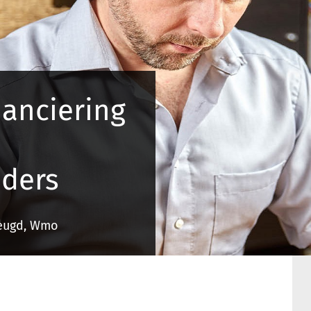
nanciering
ders
Jeugd, Wmo