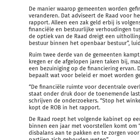
De manier waarop gemeenten worden gefi
veranderen. Dat adviseert de Raad voor h
rapport. Alleen een zak
geld
erbij is volge
financiële en bestuurlijke verhoudingen tu
de optiek van de Raad dreigt een uithollin
bestuur binnen het openbaar bestuur”, lui
Ruim twee derde van de gemeenten kampt 
kregen er de afgelopen jaren taken bij, ma
een bezuiniging op de financiering ervan. D
bepaalt wat voor beleid er moet worden g
“De financiële ruimte voor decentrale ove
staat onder druk door de toenemende last 
schrijven de onderzoekers. “Stop het win
kopt de ROB in het rapport.
De Raad roept het volgende kabinet op een
binnen een jaar met voorstellen komt om 
disbalans aan te pakken en te zorgen voor 
partijen zich gehouden weten”.