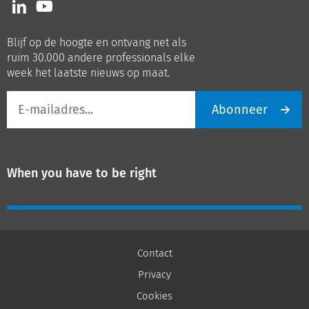
Volg
Volg
ons
ons
op
op
Blijf op de hoogte en ontvang net als
LinkedIn
Youtube
ruim 30.000 andere professionals elke
week het laatste nieuws op maat.
E-
Abonneer
mailadres
When you have to be right
Contact
Privacy
Cookies