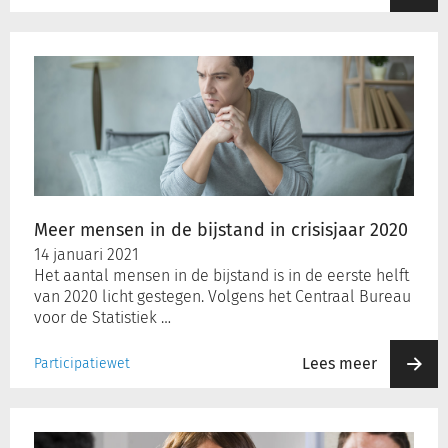
Meer
mensen
in
de
bijstand
in
crisisjaar
2020
Meer mensen in de bijstand in crisisjaar 2020
14 januari 2021
Het aantal mensen in de bijstand is in de eerste helft
van 2020 licht gestegen. Volgens het Centraal Bureau
voor de Statistiek …
Lees meer
Participatiewet
Financiële
gezondheid