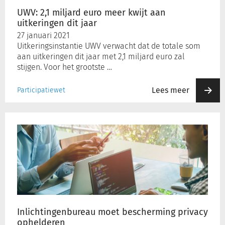
dit
UWV: 2,1 miljard euro meer kwijt aan
jaar
uitkeringen dit jaar
Inloggen
27 januari 2021
Uitkeringsinstantie UWV verwacht dat de totale som
aan uitkeringen dit jaar met 2,1 miljard euro zal
Registreren
stijgen. Voor het grootste …
Lees meer
Participatiewet
Inlichtingenbureau
moet
bescherming
privacy
ophelderen
Inlichtingenbureau moet bescherming privacy
ophelderen