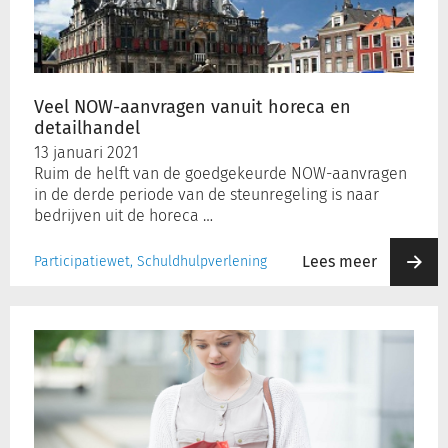
horeca
en
detailhandel
Veel NOW-aanvragen vanuit horeca en
detailhandel
13 januari 2021
Ruim de helft van de goedgekeurde NOW-aanvragen
in de derde periode van de steunregeling is naar
bedrijven uit de horeca …
Lees meer
Participatiewet, Schuldhulpverlening
Meer
partijen
willen
af
van
harde