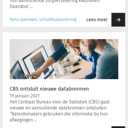
hun aanvullende zorgverzekering kwijtraken.
Daardoor …
Lees meer
Participatiewet, Schuldhulpverlening
CBS
ontsluit
nieuwe
databronnen
CBS ontsluit nieuwe databronnen
19 januari 2021
Het Centraal Bureau voor de Statistiek (CBS) gaat
nieuwe en aanvullende databronnen ontsluiten.
“Beleidsmakers gebruiken die informatie bij hun
afwegingen …