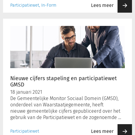
Lees meer
Participatiewet, In-Form
Nieuwe
cijfers
stapeling
en
participatiewet
GMSD
Nieuwe cijfers stapeling en participatiewet
GMSD
18 januari 2021
De Gemeentelijke Monitor Sociaal Domein (GMSD),
onderdeel van Waarstaatjegemeente, heeft
nieuwe gemeentelijke cijfers gepubliceerd over het
gebruik van de Participatiewet en de zogenoemde …
Lees meer
Participatiewet