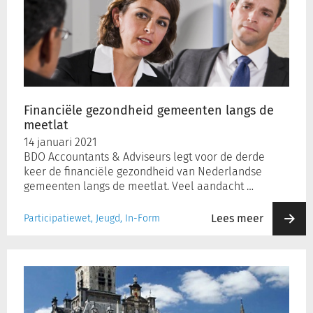
gemeenten
langs
de
meetlat
Financiële gezondheid gemeenten langs de
meetlat
14 januari 2021
BDO Accountants & Adviseurs legt voor de derde
keer de financiële gezondheid van Nederlandse
gemeenten langs de meetlat. Veel aandacht …
Lees meer
Participatiewet, Jeugd, In-Form
Veel
NOW-
aanvragen
vanuit