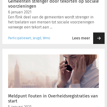
Gemeenten strenger door tekorten op sociale
voorzieningen
6 januari 2021
Een flink deel van de gemeenten wordt strenger in
het toelaten van mensen tot sociale voorzieningen
vanwege een tekort aan …
Lees meer
Participatiewet, Jeugd, Wmo
Meldpunt
Fouten
in
Overheidsregistraties
van
start
Meldpunt Fouten in Overheidsregistraties van
start
5 januari 2021