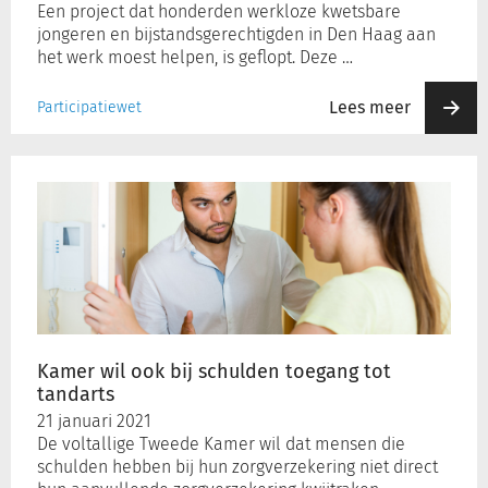
Een project dat honderden werkloze kwetsbare
jongeren en bijstandsgerechtigden in Den Haag aan
het werk moest helpen, is geflopt. Deze …
Lees meer
Participatiewet
Kamer
wil
ook
bij
schulden
toegang
tot
tandarts
Kamer wil ook bij schulden toegang tot
tandarts
21 januari 2021
De voltallige Tweede Kamer wil dat mensen die
schulden hebben bij hun zorgverzekering niet direct