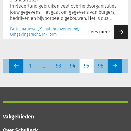
In Nederland gebruiken veel overheidsorganisaties
jouw gegevens. Het gaat om gegevens van burgers,
bedrijven en bijvoorbeeld gebouwen. Het is dus …
Participatiewet, Schuldhulpverlening,
Lees meer
Omgevingsrecht, In-Form
1
…
93
94
95
96
Vakgebieden
Over Schulinck