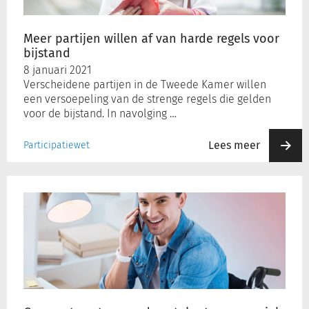
regels
voor
bijstand
Meer partijen willen af van harde regels voor
bijstand
8 januari 2021
Verscheidene partijen in de Tweede Kamer willen
een versoepeling van de strenge regels die gelden
voor de bijstand. In navolging …
Lees meer
Participatiewet
Gemeenten
strenger
door
tekorten
op
sociale
voorzieningen