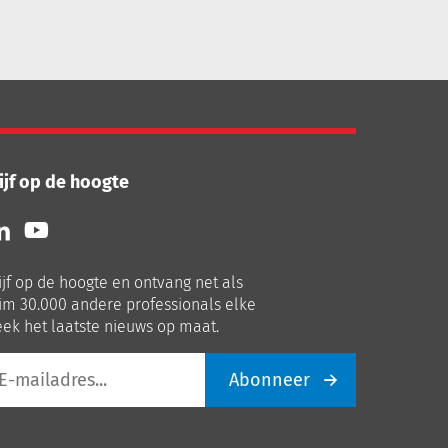
ijf op de hoogte
lg
Volg
ns
ons
p
op
ijf op de hoogte en ontvang net als
nkedIn
Youtube
im 30.000 andere professionals elke
ek het laatste nieuws op maat.
Abonneer
iladres