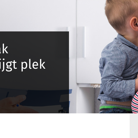
ak
ijgt plek