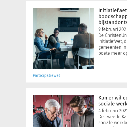
Initiatiefwet
ChristenUnie
Initiatiefwe
om
boodschap
boodschappenboete
bijstandont
bijstandontvanger
9 februari 202
De ChristenUn
initiatiefwet,
gemeenten in 
boete meer o
Participatiewet
Kamer
wil
Kamer wil e
eenmalig
sociale wer
steun
4 februari 202
voor
De Tweede Kam
sociale
sociale werkb