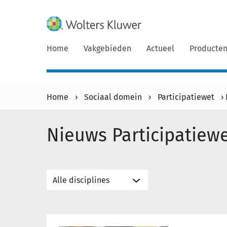
Home
Vakgebieden
Actueel
Producte
Home
›
Sociaal domein
›
Participatiewet
›
Nieuws Participatiew
Eerste