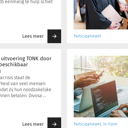
ds eenmalig te hulp schiet
Lees meer
Participatiewet
Onderzoeksrapport
‘Aandacht
 uitvoering TONK door
voor
beschikbaar
algoritmes’
1
gepubliceerd
crisis staat de
rheid van veel mensen
dat zij hun noodzakelijke
unnen betalen. Divosa …
Lees meer
Participatiewet, In-Form