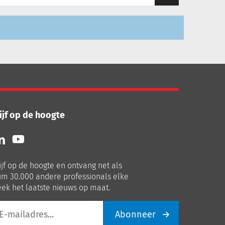
ijf op de hoogte
lg
Volg
ns
ons
p
op
ijf op de hoogte en ontvang net als
nkedIn
Youtube
im 30.000 andere professionals elke
ek het laatste nieuws op maat.
Abonneer
iladres