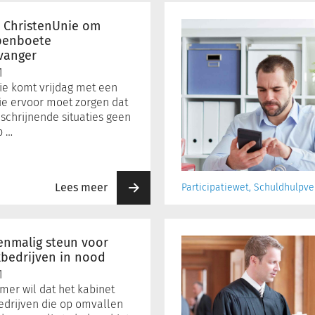
Beroep
op
t ChristenUnie om
regeling
penboete
vanger
voor
vaste
1
lasten
ie komt vrijdag met een
na
 die ervoor moet zorgen dat
verruiming
schrijnende situaties geen
p …
verdubbeld
Lees meer
Participatiewet, Schuldhulpve
CRvB
oordeelt
enmalig steun voor
over
kbedrijven in nood
COVID-
1
19
er wil dat het kabinet
noodsteun
edrijven die op omvallen