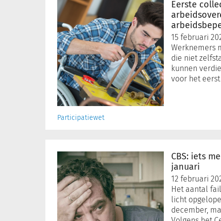
collectieve
Eerste colle
arbeidsovereenkomst
arbeidsove
voor
arbeidsbep
arbeidsbeperkten
15 februari 20
Werknemers m
die niet zelf
kunnen verdien
voor het eers
Participatiewet
CBS:
iets
CBS: iets me
meer
januari
faillissementen
12 februari 20
in
Het aantal fai
januari
licht opgelop
december, maar
Volgens het C