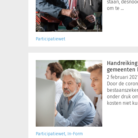
werkbedrijven
staan, desnoo
in
om te …
nood
Participatiewet
Handreiking
uitvoering
Handreiking
TONK
gemeenten 
door
2 februari 202
gemeenten
Door de corona
beschikbaar
bestaanszeke
onder druk om
kosten niet k
Participatiewet, In-Form