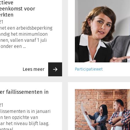
ROB:
ctieve
nieuw
reenkomst voor
erkten
kabinet
moet
21
geldproblemen
et een arbeidsbeperking
gemeenten
standig het minimumloon
oplossen
en, vallen vanaf 1 juli
t onder een …
Lees meer
Participatiewet
Sociale
huur
er faillissementen in
wordt
bereikbaarder
21
in
llissementen is in januari
regio
en ten opzichte van
Amsterdam
 het niveau blijft laag.
entraal …