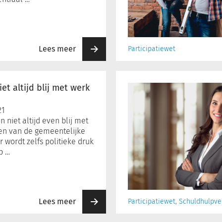
Lees meer
Participatiewet
Slachtoffers
toeslagenaffaire
t altijd blij met werk
jarenlang
rechtsbijstand
21
geweigerd
 niet altijd even blij met
en van de gemeentelijke
 wordt zelfs politieke druk
p …
Lees meer
Participatiewet, Schuldhulpve