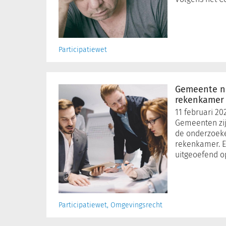
Participatiewet
Gemeente
niet
Gemeente nie
altijd
rekenkamer
blij
11 februari 20
met
Gemeenten zijn
werk
de onderzoek
rekenkamer
rekenkamer. Er
uitgeoefend o
Participatiewet, Omgevingsrecht