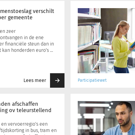
Zuid-
Holland
menstoeslag verschilt
financiert
 per gemeente
gratis
bibliotheekpas
en zeer
voor
ontvangen in de ene
minima
 financiële steun dan in
t kan honderden euro's …
Lees meer
Participatiewet
FNV:
flexwet
nden afschaffen
is
ting ov teleurstellend
belangrijke
stap
 en vervoerregio's een
in
tijdskorting in bus, tram en