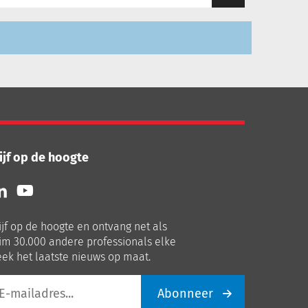
ijf op de hoogte
lg
Volg
ns
ons
p
op
ijf op de hoogte en ontvang net als
nkedIn
Youtube
im 30.000 andere professionals elke
ek het laatste nieuws op maat.
Abonneer
iladres