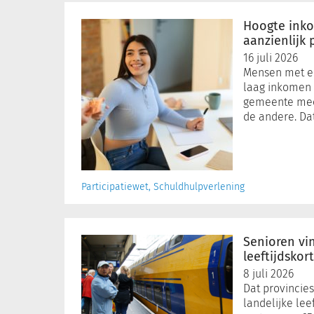
Hoogte
inkomenstoeslag
Hoogte inko
verschilt
aanzienlijk
aanzienlijk
16 juli 2026
per
Mensen met e
gemeente
laag inkomen 
gemeente meer
de andere. Da
Participatiewet, Schuldhulpverlening
Senioren
vinden
Senioren vi
afschaffen
leeftijdskor
leeftijdskorting
8 juli 2026
ov
Dat provincies
teleurstellend
landelijke leef