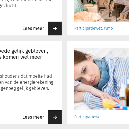
gevlucht …
Lees meer
Participatiewet, Wmo
Verzuim
stijgt
ede gelijk gebleven,
naar
s komen wel meer
hoogste
niveau
junimaand
ishoudens dat moeite had
in
en van de energierekening
ruim
nagenoeg gelijk gebleven.
twintig
jaar
Lees meer
Participatiewet