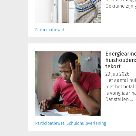
maart
Oekraïne zijn 
2028
Participatiewet
Energiearmoede
gelijk
Energiearmo
gebleven,
huishouden
huishoudens
tekort
komen
23 juli 2026
wel
Het aantal hu
meer
met het betal
tekort
is vorig jaar 
Dat stellen …
Participatiewet, Schuldhulpverlening