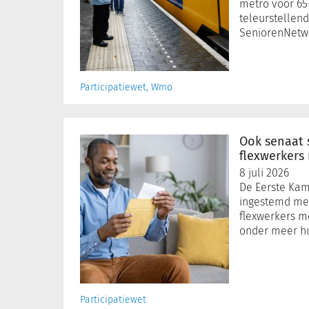
metro voor 65-
teleurstellend
SeniorenNetwe
Participatiewet, Wmo
Ook
senaat
Ook senaat 
stemt
flexwerkers
in
8 juli 2026
met
De Eerste Kam
wet
ingestemd met
die
flexwerkers m
flexwerkers
onder meer h
meer
zekerheid
geeft
Participatiewet