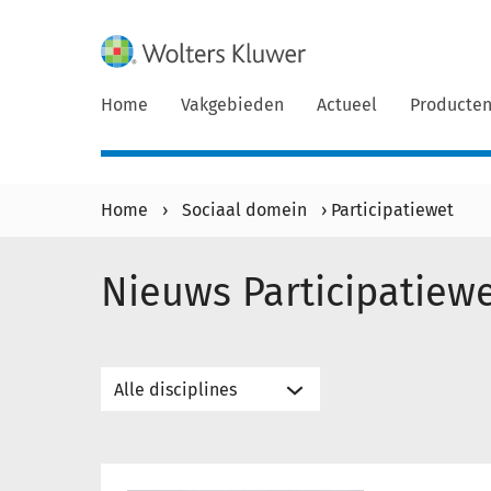
Home
Vakgebieden
Actueel
Producte
Home
›
Sociaal domein
›
Participatiewet
Nieuws Participatiew
Onderzoekers: