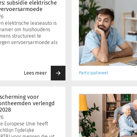
herstelt
s: subsidie elektrische
na
 vervoersarmoede
forse
26
dip,
n elektrische leaseauto is
onzekerheid
 manier om huishoudens
blijft
mens structureel te
egen vervoersarmoede als
Lees meer
Participatiewet
Onderzoek:
ruime
bescherming voor
meerderheid
 ontheemden verlengd
 2028
AOW’ers
ervaart
26
koopkrachtverlies
e Europese Unie heeft
htlijn Tijdelijke
RTB) voor mensen die uit