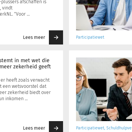
aanpak
plussers afschaffen is
onzeker
, vindt
rkNL. "Voor …
werk
Lees meer
Participatiewet
De
nieuwe
stemt in met wet die
normen
 meer zekerheid geeft
en
bedragen
er heeft zoals verwacht
vanaf
 een wetsvoorstel dat
1
eer zekerheid biedt over
juli
un inkomen …
2026
Lees meer
Participatiewet, Schuldhulpve