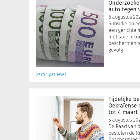
subsidie
Onderzoeker
elektrische
auto tegen
auto
6 augustus 20
tegen
Subsidie op ee
vervoersarmoede
een gerichte
met lage inko
beschermen t
gevolg …
Participatiewet
Tijdelijke
bescherming
Tijdelijke 
voor
Oekraïense
Oekraïense
tot 4 maart
ontheemden
5 augustus 20
verlengd
De Raad van d
tot
besloten de Ric
4
Bescherming (