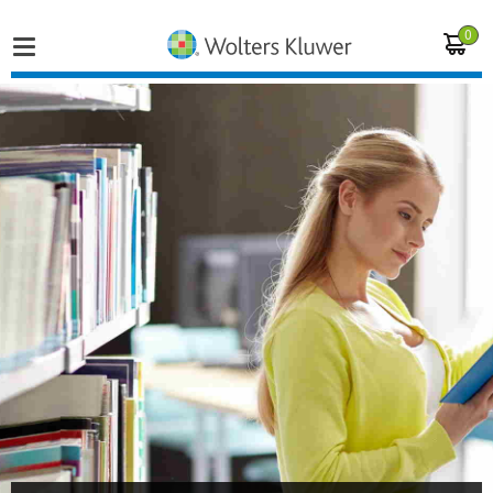
0
Home
Vakgebieden
Actueel
Producten
Opleidingen
Juridisch advies
Inloggen op de kennisbank