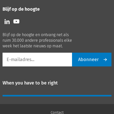
Blijf op de hoogte
Volg
Volg
ons
ons
op
op
Blijf op de hoogte en ontvang net als
LinkedIn
Youtube
ruim 30.000 andere professionals elke
week het laatste nieuws op maat.
E-
Abonneer
mailadres
When you have to be right
Contact