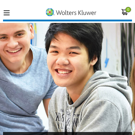
0
Home
Vakgebieden
Actueel
Producten
Opleidingen
Juridisch advies
Inloggen op de kennisbank