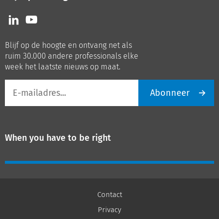
Volg
Volg
ons
ons
op
op
Blijf op de hoogte en ontvang net als
LinkedIn
Youtube
ruim 30.000 andere professionals elke
week het laatste nieuws op maat.
E-
Abonneer
mailadres
When you have to be right
Contact
Privacy