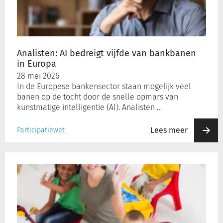
van
bankbanen
in
Europa
Analisten: AI bedreigt vijfde van bankbanen
in Europa
28 mei 2026
In de Europese bankensector staan mogelijk veel
banen op de tocht door de snelle opmars van
kunstmatige intelligentie (AI). Analisten …
Lees meer
Participatiewet
Personeelstekorten
in
kinderopvang
blijven
komende
jaren