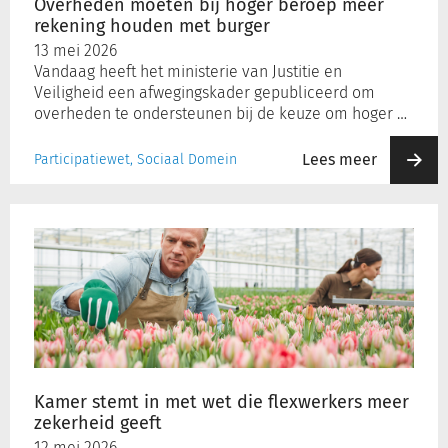
Overheden moeten bij hoger beroep meer
burger
rekening houden met burger
13 mei 2026
Vandaag heeft het ministerie van Justitie en
Veiligheid een afwegingskader gepubliceerd om
overheden te ondersteunen bij de keuze om hoger …
Lees meer
Participatiewet, Sociaal Domein
Kamer
stemt
in
met
wet
die
flexwerkers
meer
zekerheid
Kamer stemt in met wet die flexwerkers meer
geeft
zekerheid geeft
12 mei 2026