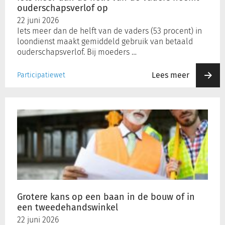
ouderschapsverlof
ouderschapsverlof op
op
22 juni 2026
Iets meer dan de helft van de vaders (53 procent) in
loondienst maakt gemiddeld gebruik van betaald
ouderschapsverlof. Bij moeders …
Lees meer
Participatiewet
Grotere
kans
op
een
baan
in
de
bouw
of
Grotere kans op een baan in de bouw of in
in
een tweedehandswinkel
een
22 juni 2026
tweedehandswinkel