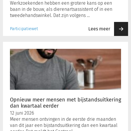
Werkzoekenden hebben een grotere kans op een
baan in de bouw, als dierenartsassistent of in een
tweedehandswinkel. Dat zijn volgens …
Lees meer
Participatiewet
Opnieuw
meer
mensen
met
bijstandsuitkering
dan
kwartaal
eerder
Opnieuw meer mensen met bijstandsuitkering
dan kwartaal eerder
12 juni 2026
Meer mensen ontvingen in de eerste drie maanden
van dit jaar een bijstandsuitkering dan een kwartaal