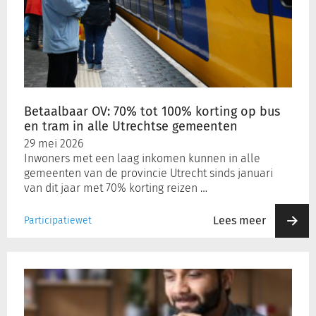
70%
tot
100%
korting
op
bus
en
Betaalbaar OV: 70% tot 100% korting op bus
tram
en tram in alle Utrechtse gemeenten
in
29 mei 2026
alle
Inwoners met een laag inkomen kunnen in alle
Utrechtse
gemeenten van de provincie Utrecht sinds januari
gemeenten
van dit jaar met 70% korting reizen …
Lees meer
Participatiewet
Analisten:
AI
bedreigt
vijfde