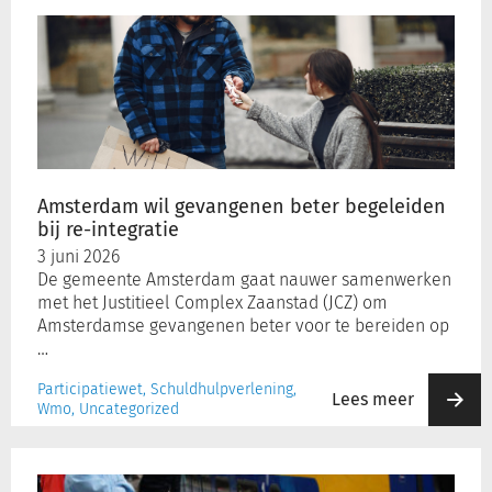
Amsterdam
wil
gevangenen
beter
begeleiden
bij
re-
integratie
Amsterdam wil gevangenen beter begeleiden
bij re-integratie
3 juni 2026
De gemeente Amsterdam gaat nauwer samenwerken
met het Justitieel Complex Zaanstad (JCZ) om
Amsterdamse gevangenen beter voor te bereiden op
…
Participatiewet, Schuldhulpverlening,
Lees meer
Wmo, Uncategorized
Betaalbaar
OV: