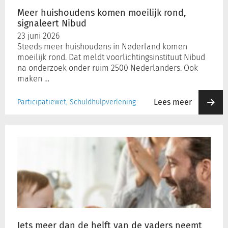
Meer huishoudens komen moeilijk rond,
signaleert Nibud
Inloggen
23 juni 2026
Steeds meer huishoudens in Nederland komen
moeilijk rond. Dat meldt voorlichtingsinstituut Nibud
Registreren
na onderzoek onder ruim 2500 Nederlanders. Ook
maken …
Lees meer
Participatiewet, Schuldhulpverlening
Iets
meer
dan
de
helft
van
de
vaders
neemt
Iets meer dan de helft van de vaders neemt