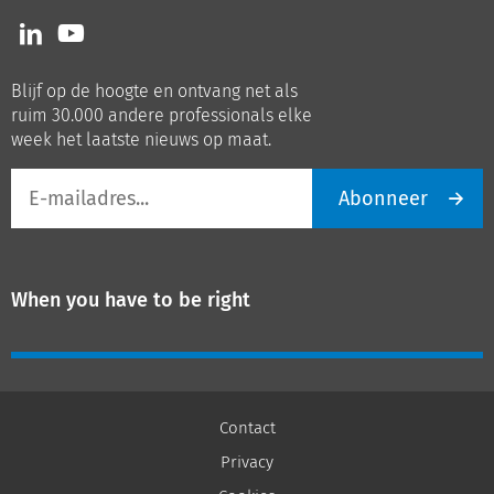
Volg
Volg
ons
ons
op
op
Blijf op de hoogte en ontvang net als
LinkedIn
Youtube
ruim 30.000 andere professionals elke
week het laatste nieuws op maat.
E-
Abonneer
mailadres
When you have to be right
Contact
Privacy