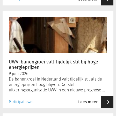
UWV:
banengroei
valt
tijdelijk
stil
bij
hoge
energieprijzen
UWV: banengroei valt tijdelijk stil bij hoge
energieprijzen
9 juni 2026
De banengroei in Nederland valt tijdelijk stil als de
energieprijzen hoog blijven. Dat stelt
uitkeringsorganisatie UWV in een nieuwe prognose …
Lees meer
Participatiewet