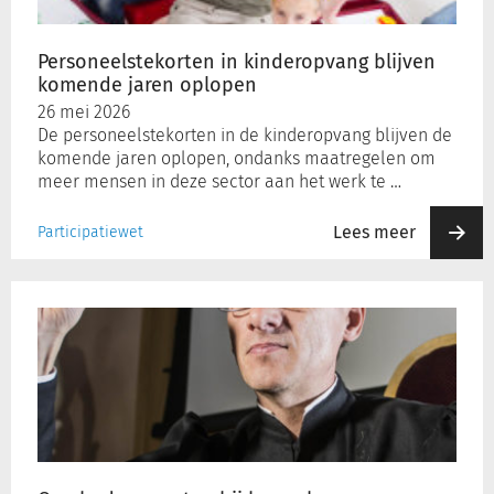
oplopen
Personeelstekorten in kinderopvang blijven
komende jaren oplopen
26 mei 2026
De personeelstekorten in de kinderopvang blijven de
komende jaren oplopen, ondanks maatregelen om
meer mensen in deze sector aan het werk te …
Lees meer
Participatiewet
Overheden
moeten
bij
hoger
beroep
meer
rekening
houden
met