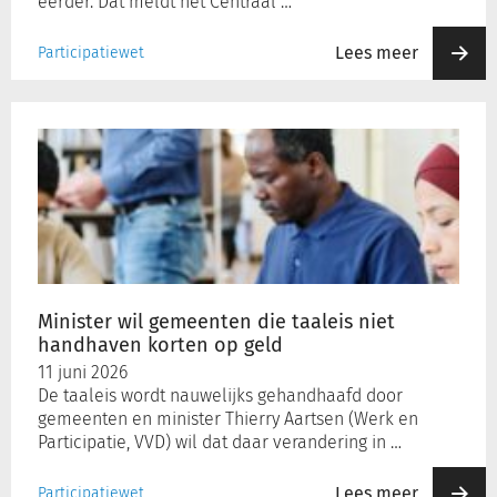
eerder. Dat meldt het Centraal …
Lees meer
Participatiewet
Minister
wil
gemeenten
die
taaleis
niet
handhaven
korten
op
Minister wil gemeenten die taaleis niet
geld
handhaven korten op geld
11 juni 2026
De taaleis wordt nauwelijks gehandhaafd door
gemeenten en minister Thierry Aartsen (Werk en
Participatie, VVD) wil dat daar verandering in …
Lees meer
Participatiewet