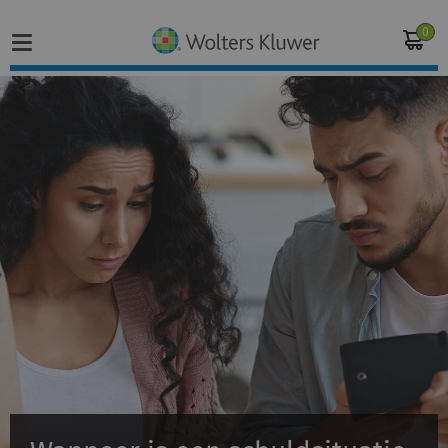
0
Home
Vakgebieden
Actueel
Producten
Opleidingen
Juridisch advies
Inloggen op de kennisbank