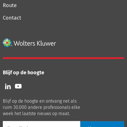
Route
Contact
Blijf op de hoogte
Volg
Volg
ons
ons
op
op
Blijf op de hoogte en ontvang net als
LinkedIn
Youtube
ruim 30.000 andere professionals elke
week het laatste nieuws op maat.
E-