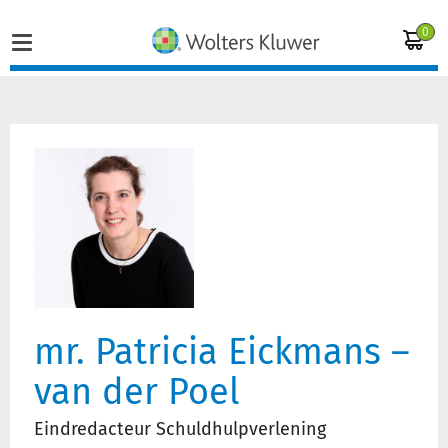
0
Home
Vakgebieden
Actueel
Producten
mr. Patricia Eickmans –
Opleidingen
van der Poel
Juridisch advies
Eindredacteur Schuldhulpverlening
Inloggen op de kennisbank