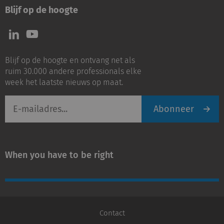
Blijf op de hoogte
Volg
Volg
ons
ons
op
op
Blijf op de hoogte en ontvang net als
LinkedIn
Youtube
ruim 30.000 andere professionals elke
week het laatste nieuws op maat.
E-
Abonneer
mailadres
When you have to be right
Contact