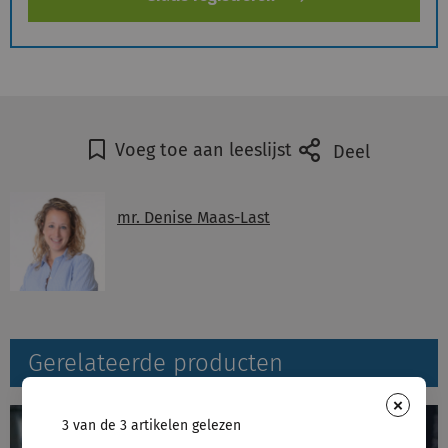
Voeg toe aan leeslijst
Deel
mr. Denise Maas-Last
Gerelateerde producten
×
3 van de 3 artikelen gelezen