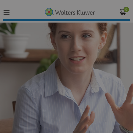
0
Home
Vakgebieden
Actueel
Producten
Opleidingen
Juridisch advies
Inloggen op de kennisbank