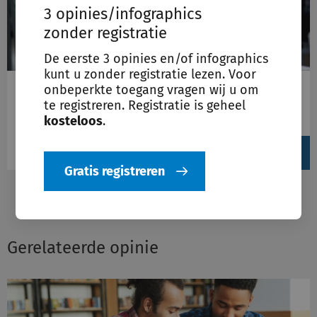
3 opinies/infographics
zonder registratie
De eerste 3 opinies en/of infographics
kunt u zonder registratie lezen. Voor
onbeperkte toegang vragen wij u om
Schulinck Inburgering
te registreren. Registratie is geheel
Inburgering, Participatiewet, Sociaal domein
kosteloos
.
View
produc
Gratis registreren
Gerelateerde opinie