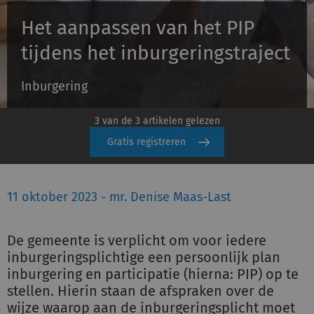
Het aanpassen van het PIP
Inloggen
tijdens het inburgeringstraject
Inburgering
Registreren
3 van de 3 artikelen gelezen
Gratis registreren
11 oktober 2023 - mr. Denise Maas-Last
De gemeente is verplicht om voor iedere
inburgeringsplichtige een persoonlijk plan
inburgering en participatie (hierna: PIP) op te
stellen. Hierin staan de afspraken over de
wijze waarop aan de inburgeringsplicht moet