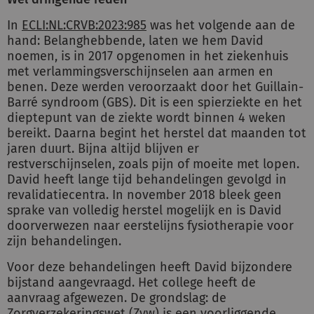
In
ECLI:NL:CRVB:2023:985
was het volgende aan de
hand: Belanghebbende, laten we hem David
noemen, is in 2017 opgenomen in het ziekenhuis
met verlammingsverschijnselen aan armen en
benen. Deze werden veroorzaakt door het Guillain-
Barré syndroom (GBS). Dit is een spierziekte en het
dieptepunt van de ziekte wordt binnen 4 weken
bereikt. Daarna begint het herstel dat maanden tot
jaren duurt. Bijna altijd blijven er
restverschijnselen, zoals pijn of moeite met lopen.
David heeft lange tijd behandelingen gevolgd in
revalidatiecentra. In november 2018 bleek geen
sprake van volledig herstel mogelijk en is David
doorverwezen naar eerstelijns fysiotherapie voor
zijn behandelingen.
Voor deze behandelingen heeft David bijzondere
bijstand aangevraagd. Het college heeft de
aanvraag afgewezen. De grondslag: de
Zorgverzekeringswet (Zvw) is een voorliggende