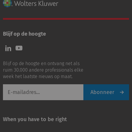
Blijf op de hoogte
Volg
Volg
ons
ons
op
op
Blijf op de hoogte en ontvang net als
LinkedIn
Youtube
ruim 30.000 andere professionals elke
week het laatste nieuws op maat.
E-
Abonneer
mailadres
When you have to be right