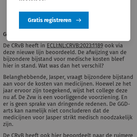
levensbedreigend zijn of leiden tot
blijvend ernstig letsel/invaliditeit.
Gratis registreren
Geen dringende reden
De CRvB heeft in
ECLI:NL:CRVB:2023:1189
ook via
deze nieuwe lijn beoordeeld. De afwijzing van de
bijzondere bijstand voor medische kosten bleef
hier in stand. Wat was dan het verschil?
Belanghebbende, Jasper, vraagt bijzondere bijstand
aan voor de kosten van medicijnen. Hoewel ze het
jaar ervoor zijn toegekend, wijst het college deze
nu af. De Zvw is een voorliggende voorziening. En
er is geen sprake van dringende redenen. De GGD-
arts kan namelijk niet concluderen dat de
medicijnen voor Jasper strikt medisch noodzakelijk
zijn.
De CRvB heeft ook hier beoordeelt naar de ruimere