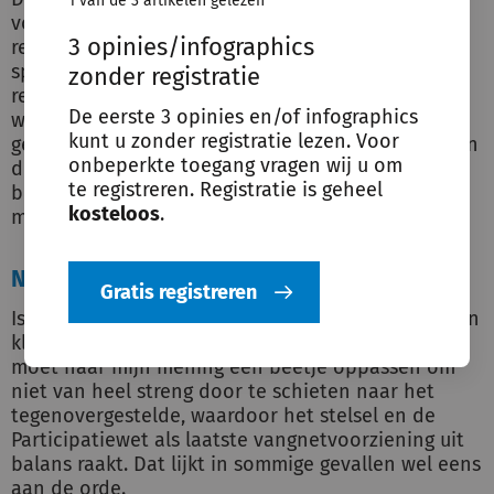
1 van de 3 artikelen gelezen
voorheen recht aan de gewenste
3 opinies/infographics
rechtsbescherming van mensen. Uiteraard is geen
sprake van een aardverschuiving binnen de
zonder registratie
rechtspraak over de Participatiewet. Maar er zijn
De eerste 3 opinies en/of infographics
wel enkele belangrijke doorbraakuitspraken
kunt u zonder registratie lezen. Voor
gekomen die binnen de huidige mogelijkheden van
onbeperkte toegang vragen wij u om
de rechter, meer recht doen aan de situatie van
te registreren. Registratie is geheel
belanghebbenden. En er zullen ongetwijfeld nog
kosteloos
.
meer van zulke uitspraken volgen.
Niet doorslaan naar het tegenovergestelde
Gratis registreren
Is het dan alleen maar goed nieuws? Nee. Ik wil een
kleine kritische noot plaatsen. De rechtspraak
moet naar mijn mening een beetje oppassen om
niet van heel streng door te schieten naar het
tegenovergestelde, waardoor het stelsel en de
Participatiewet als laatste vangnetvoorziening uit
balans raakt. Dat lijkt in sommige gevallen wel eens
aan de orde.