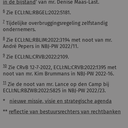
in de bijstand
’ van mr. Denise Maas-Last.
6
Zie ECLI:NL:RBGEL:2022:5181.
7
Tijdelijke overbruggingsregeling zelfstandig
ondernemers.
8
Zie ECLI:NL:RBLIM:2022:3194 met noot van mr.
André Pepers in NBJ-PW 2022/11.
9
Zie ECLI:NL:CRVB:2022:2109.
10
Zie CRvB 12-7-2022, ECLI:NL:CRVB:2022:1395 met
noot van mr. Kim Brummans in NBJ-PW 2022-16.
11
Zie de noot van mr. Lance op den Camp bij
ECLI:NL:RBZWB:2022:5825 in NBJ-PW 2022/23.
*
nieuwe missie, visie en strategische agenda
**
reflectie van bestuursrechters van rechtbanken