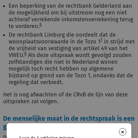
Een beperking van de rechtbank Gelderland aan
de mogelijkheid om bij uitstroom nog een niet
achteraf verrekende inkomstenverrekening terug
6
te vorderen.
De rechtbank Limburg die oordeelt dat de
7
woonplaatsvoorwaarde in de Tozo 1
in strijd met
de vrijheid van vestiging van artikel 49 van het
8
VWEU.
Als deze uitspraak wordt gevolgd zouden
zelfstandigen die niet in Nederland wonen
mogelijk toch recht hebben op algemene
bijstand op grond van de Tozo 1, ondanks dat de
regeling dat verbiedt.
Het is nog afwachten of de CRvB de lijn van deze
uitspraken zal volgen.
De menselijke maat in de rechtspraak is een
goede ontwikkeling
×
Dat vind ik wel. Uitspraken doen nu meer dan