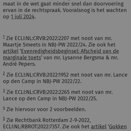
maat in de wet gaat minder snel dan doorvoering
ervan in de rechtspraak. Vooralsnog is het wachten
op
1 juli 2024
.
1
Zie ECLI:NL:CRVB:2022:2207 met noot van mr.
Maartje Smeets in NBJ-PW 2022/24. Zie ook het
artikel
‘
Evenredigheidsbeginsel: Afscheid van de
marginale toets
’ van mr. Lysanne Bergsma & mr.
André Pepers.
2
Zie ECLI:NL:CRVB:2022:1952 met noot van mr. Lance
op den Camp in NBJ-PW 2022/22.
3
Zie ECLI:NL:CRVB:2022:2265 met noot van mr.
Lance op den Camp in NBJ-PW 2022/25.
4
Zie hiervoor voor 2 voorbeelden.
5
Zie Rechtbank Rotterdam 2-9-2022,
ECLI:NL:RBROT:2022:7357. Zie ook het
artikel
‘
Gokken