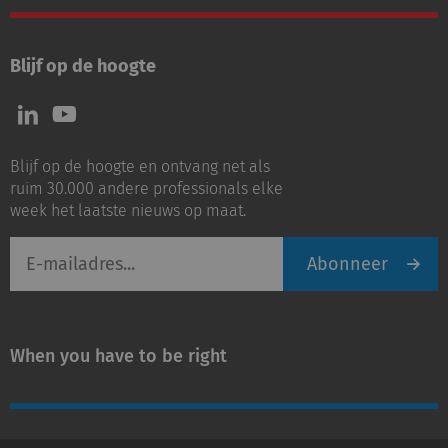
Blijf op de hoogte
Volg
Volg
ons
ons
op
op
Blijf op de hoogte en ontvang net als
LinkedIn
Youtube
ruim 30.000 andere professionals elke
week het laatste nieuws op maat.
E-
Abonneer
mailadres
When you have to be right