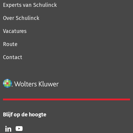
Experts van Schulinck
Over Schulinck
Vacatures
Route
Contact
Blijf op de hoogte
Volg
Volg
ons
ons