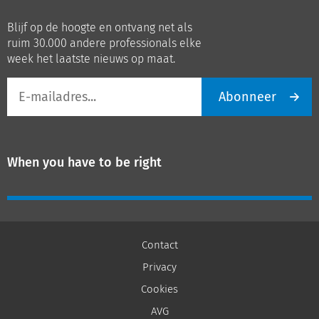
op
op
Blijf op de hoogte en ontvang net als
LinkedIn
Youtube
ruim 30.000 andere professionals elke
week het laatste nieuws op maat.
E-
Abonneer
mailadres
When you have to be right
Contact
Privacy
Cookies
AVG