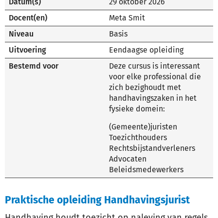
Datum(s)
29 oktober 2026
Docent(en)
Meta Smit
Niveau
Basis
Uitvoering
Eendaagse opleiding
Bestemd voor
Deze cursus is interessant
voor elke professional die
zich bezighoudt met
handhavingszaken in het
fysieke domein:
(Gemeente)juristen
Toezichthouders
Rechtsbijstandverleners
Advocaten
Beleidsmedewerkers
Praktische opleiding Handhavingsjurist
Handhaving houdt toezicht op naleving van regels,