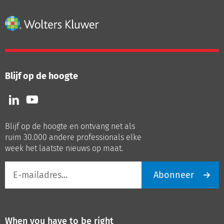
Blijf op de hoogte
Volg
Volg
ons
ons
op
op
Blijf op de hoogte en ontvang net als
LinkedIn
Youtube
ruim 30.000 andere professionals elke
week het laatste nieuws op maat.
E-
Abonneer
mailadres
When you have to be right