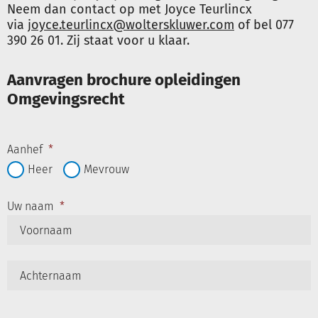
Neem dan contact op met Joyce Teurlincx
via
joyce.teurlincx@wolterskluwer.com
of bel 077
390 26 01. Zij staat voor u klaar.
Aanvragen brochure opleidingen
Omgevingsrecht
Aanhef
*
Heer
Mevrouw
Uw naam
*
V
A