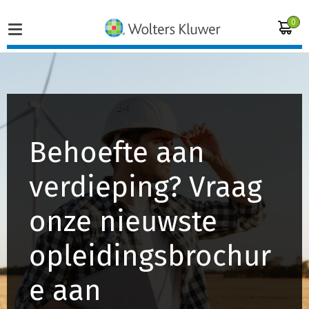
0
Home
Vakgebieden
Behoefte aan
Actueel
verdieping? Vraag
Producten
onze nieuwste
Opleidingen
opleidingsbrochur
Juridisch advies
e aan
Inloggen op de kennisbank