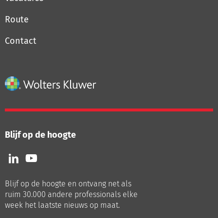
Route
Contact
Blijf op de hoogte
Volg
Volg
ons
ons
op
op
Blijf op de hoogte en ontvang net als
LinkedIn
Youtube
ruim 30.000 andere professionals elke
week het laatste nieuws op maat.