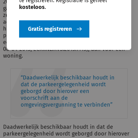
te registreren. Registratie is geheel
2021, ECLI:NL:RVS:2021:3017). Bovendien moet het
kosteloos
.
gaan om een reële parkeergelegenheid, dat wil
zeggen dat de parkeergelegenheid op een
acceptabele loopafstand ligt. Wat acceptabel is,
hangt ook weer af van de functie. Zo zal een
Gratis registreren
parkeergelegenheid op 1 kilometer afstand voor
een winkelcentrum eerder acceptabel zijn (ABRvS
08-04-2015, ECKI:NL:RVS:2015:1115), dan voor een
woning.
Daadwerkelijk beschikbaar houdt in
dat de parkeergelegenheid wordt
geborgd door hierover een
voorschrift aan de
omgevingsvergunning te verbinden
Daadwerkelijk beschikbaar houdt in dat de
parkeergelegenheid wordt geborgd door hierover