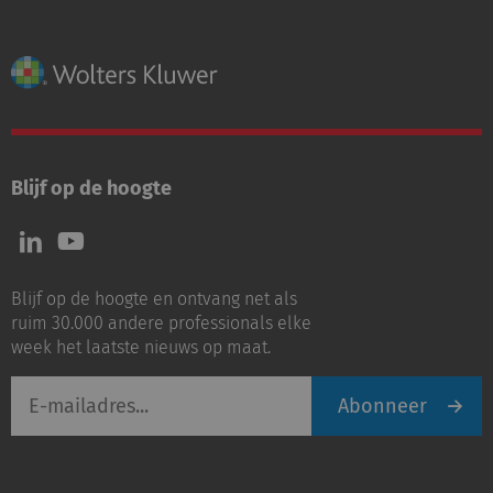
Blijf op de hoogte
Volg
Volg
ons
ons
op
op
Blijf op de hoogte en ontvang net als
LinkedIn
Youtube
ruim 30.000 andere professionals elke
week het laatste nieuws op maat.
E-
Abonneer
mailadres