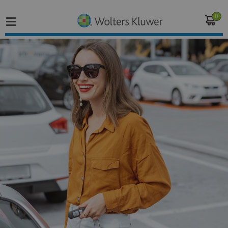
0
Home
Vakgebieden
Actueel
Producten
Opleidingen
Juridisch advies
Inloggen op de kennisbank