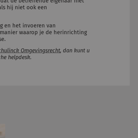
dat de betreffende eigenaar niet
ls hij niet ook een
g en het invoeren van
manier waarop je de herinrichting
se.
chulinck Omgevingsrecht
, dan kunt u
che helpdesk.