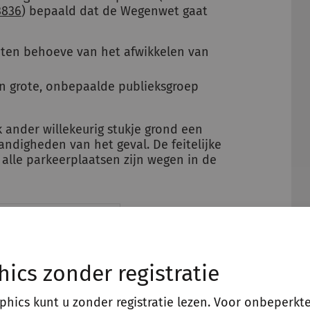
3836
) bepaald dat de Wegenwet gaat
 ten behoeve van het afwikkelen van
en grote, onbepaalde publieksgroep
k ander willekeurig stukje grond een
andigheden van het geval. De feitelijke
 alle parkeerplaatsen zijn wegen in de
aatsen zijn wegen
enwet.
hics zonder registratie
 de Afdeling dat de parkeerplaats geen
aphics kunt u zonder registratie lezen. Voor onbeperkt
e parkeerplaats in dit geval niet