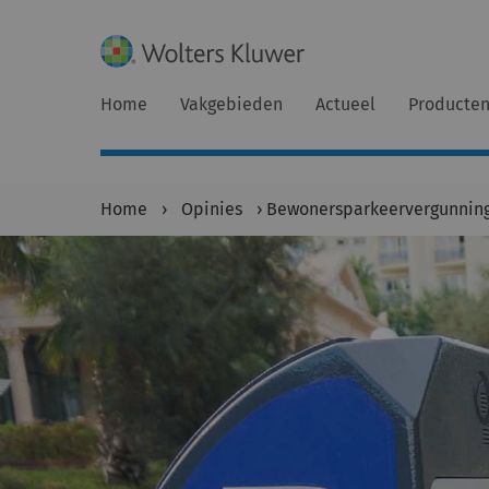
Home
Vakgebieden
Actueel
Producte
Home
›
Opinies
›
Bewonersparkeervergunning 