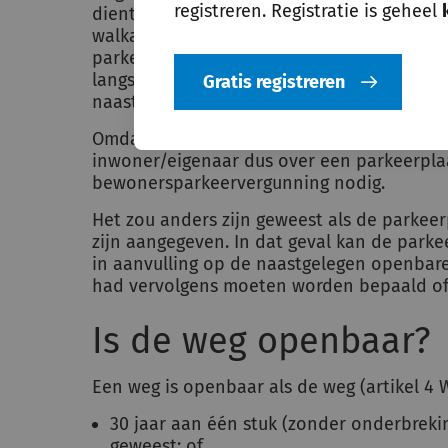
registreren. Registratie is geheel
dient voor afwikkeling van het verkeer. De
walkant naast het water en er bevindt zich 
parkeervak een boom. Daarmee is het perce
langsparkeren, maar niet (tevens) als verk
Gratis registreren
naastgelegen openbare weg.
Omdat de parkeerplaats geen weg in de zi
inwoner/eigenaar dus over een parkeerplaa
bewonersparkeervergunning nodig.
Het zou anders zijn geweest als de parkee
zijn aangegeven. In dat geval kan de parke
in aanvulling op de naastgelegen openbar
had vervolgens moeten worden bepaald of 
Is de weg openbaar?
Een weg is openbaar als de weg (artikel 4
30 jaar aan één stuk (zonder onderbrekin
geweest; of