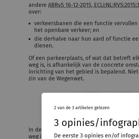
andere
ABRvS 16-12-2015, ECLI:NL:RVS:2015:
over:
verkeersbanen die een functie vervullen
het openbare verkeer; en
die derhalve naar hun aard of functie e
dienen.
Of een parkeerplaats, of wat dat betreft el
weg is, is afhankelijk van de concrete omst
inrichting van het gebied is bepalend. Niet
zin van de Wegenwet.
Niet alle parkeerpl
in de zin van de Weg
2 van de 3 artikelen gelezen
3 opinies/infograp
In de uitspraak van 30 juni 2021 oordeelde
De eerste 3 opinies en/of infogr
weg in de zin van de Wegenwet was omdat d