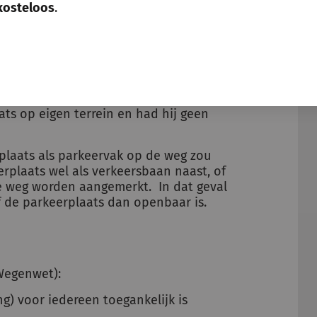
kosteloos
.
 parkeerplaats is gelegen aan de
zowel links als rechts van het
el uitsluitend te gebruiken voor
eersbaan naast, of in aanvulling op de
n van de Wegenwet is, beschikte de
ts op eigen terrein en had hij geen
rplaats als parkeervak op de weg zou
erplaats wel als verkeersbaan naast, of
e weg worden aangemerkt. In dat geval
de parkeerplaats dan openbaar is.
 Wegenwet):
g) voor iedereen toegankelijk is