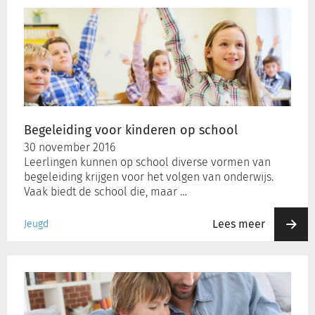
voor
kinderen
op
school
Begeleiding voor kinderen op school
30 november 2016
Leerlingen kunnen op school diverse vormen van
begeleiding krijgen voor het volgen van onderwijs.
Vaak biedt de school die, maar …
Lees meer
Jeugd
Gebruikelijke
hulp
in
de