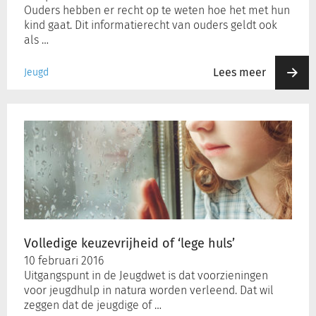
Ouders hebben er recht op te weten hoe het met hun
kind gaat. Dit informatierecht van ouders geldt ook
als …
Lees meer
Jeugd
Volledige
keuzevrijheid
of
‘lege
huls’
Volledige keuzevrijheid of ‘lege huls’
10 februari 2016
Uitgangspunt in de Jeugdwet is dat voorzieningen
voor jeugdhulp in natura worden verleend. Dat wil
zeggen dat de jeugdige of …