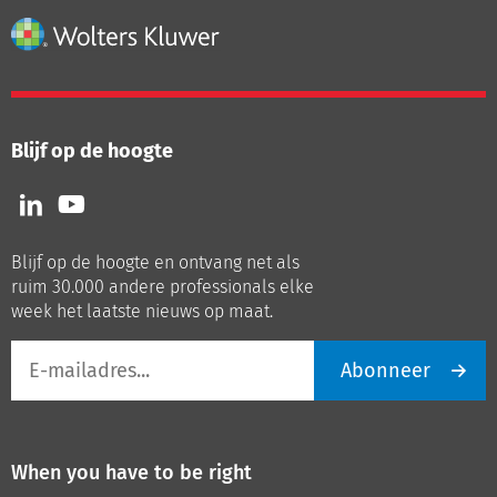
Blijf op de hoogte
Volg
Volg
ons
ons
op
op
Blijf op de hoogte en ontvang net als
LinkedIn
Youtube
ruim 30.000 andere professionals elke
week het laatste nieuws op maat.
E-
Abonneer
mailadres
When you have to be right