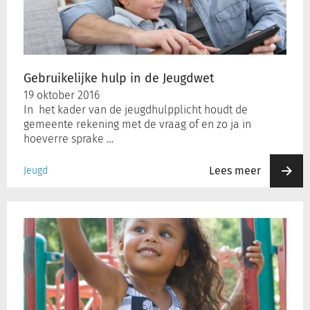
Jeugdwet
Gebruikelijke hulp in de Jeugdwet
19 oktober 2016
In het kader van de jeugdhulpplicht houdt de
gemeente rekening met de vraag of en zo ja in
hoeverre sprake …
Lees meer
Jeugd
‘Wie
betaalt,
bepaalt’
–
of
toch
niet?