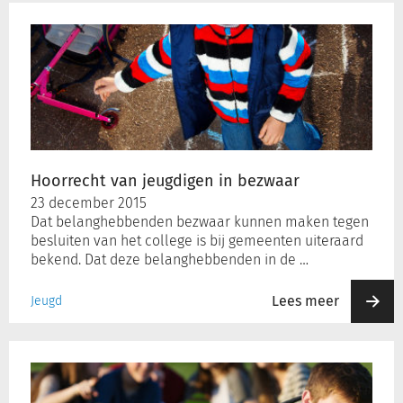
Hoorrecht
van
jeugdigen
in
bezwaar
Hoorrecht van jeugdigen in bezwaar
23 december 2015
Dat belanghebbenden bezwaar kunnen maken tegen
besluiten van het college is bij gemeenten uiteraard
bekend. Dat deze belanghebbenden in de …
Lees meer
Jeugd
Geef
cliënt
duidelijkheid