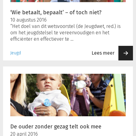
‘Wie betaalt, bepaalt’ – of toch niet?
10 augustus 2016
“Het doel van dit wetsvoorstel (de Jeugdwet, red.) is
om het jeugdstelsel te vereenvoudigen en het
efficiënter en effectiever te …
Lees meer
Jeugd
De
ouder
zonder
gezag
telt
ook
mee
De ouder zonder gezag telt ook mee
20 april 2016