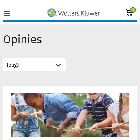
0
Opinies
Home
Vakgebieden
Actueel
Jeugdhulp
Producten
met
terugwerkende
kracht
Opleidingen
Juridisch advies
Inloggen op de kennisbank