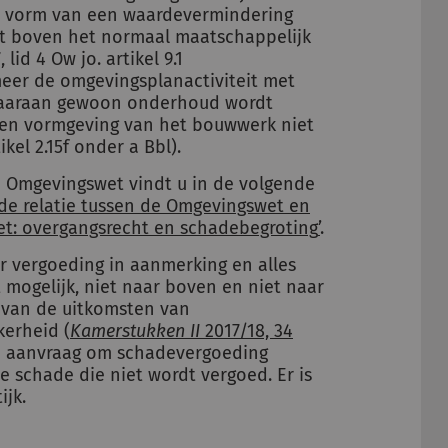
de vorm van een waardevermindering
t boven het normaal maatschappelijk
 lid 4 Ow jo. artikel 9.1
eer de omgevingsplanactiviteit met
daaraan gewoon onderhoud wordt
ng en vormgeving van het bouwwerk niet
ikel 2.15f onder a Bbl).
 Omgevingswet vindt u in de volgende
de relatie tussen de Omgevingswet en
t: overgangsrecht en schadebegroting
’
.
r vergoeding in aanmerking en alles
t mogelijk, niet naar boven en niet naar
 van de uitkomsten van
kerheid (
Kamerstukken II
2017/18, 34
e aanvraag om schadevergoeding
e schade die niet wordt vergoed. Er is
jk.