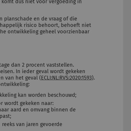
 komt dus niet voor vergoeding in
n planschade en de vraag of die
appelijk risico behoort, behoeft niet
he ontwikkeling geheel voorzienbaar
age dan 2 procent vaststellen.
eisen. In ieder geval wordt gekeken
n van het geval (
ECLI:NL:RVS:2020:1593
)
.
ontwikkeling:
ikkeling kan worden beschouwd;
or wordt gekeken naar:
 haar aard en omvang binnen de
past;
 reeks van jaren gevoerde