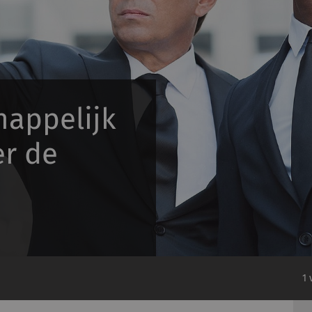
appelijk
er de
1 