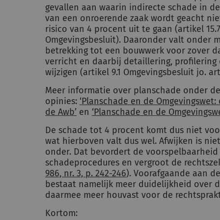
gevallen aan waarin indirecte schade in 
van een onroerende zaak wordt geacht nie
risico van 4 procent uit te gaan (artikel 15.7,
Omgevingsbesluit). Daaronder valt onder m
betrekking tot een bouwwerk voor zover 
verricht en daarbij detaillering, profileri
wijzigen (artikel 9.1 Omgevingsbesluit jo. art
Meer informatie over planschade onder de
opinies:
‘
Planschade en de Omgevingswet: 
de Awb
’
en
‘
Planschade en de Omgevingswe
De schade tot 4 procent komt dus niet voo
wat hierboven valt dus wel. Afwijken is nie
onder. Dat bevordert de voorspelbaarheid
schadeprocedures en vergroot de rechtsze
986, nr. 3, p. 242-246
). Voorafgaande aan d
bestaat namelijk meer duidelijkheid over d
daarmee meer houvast voor de rechtsprakti
Kortom: