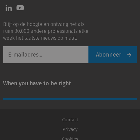
Volg
Volg
ons
ons
op
op
Blijf op de hoogte en ontvang net als
LinkedIn
Youtube
ruim 30.000 andere professionals elke
week het laatste nieuws op maat.
E-
Abonneer
mailadres
When you have to be right
Contact
Privacy
Cookies