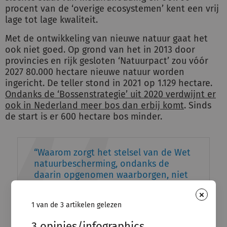
procent van de ‘overige ecosystemen’ kent een vrij
lage tot lage kwaliteit.
Met de ontwikkeling van nieuwe natuur gaat het
ook niet goed. Op grond van het in 2013 door
provincies en rijk gesloten ‘Natuurpact’ zou vóór
2027 80.000 hectare nieuwe natuur worden
ingericht. De teller stond in 2021 op 1.129 hectare.
Ondanks de ‘Bossenstrategie’ uit 2020 verdwijnt er
ook in Nederland meer bos dan erbij komt
. Sinds
de start is er 600 hectare bos minder.
Waarom zorgt het stelsel van de Wet
natuurbescherming, ondanks de
daarin opgenomen waarborgen, niet
tot een verbetering van de kwaliteit
×
van ecosystemen en toename van de
1 van de 3 artikelen gelezen
biodiversiteit?
3 opinies/infographics