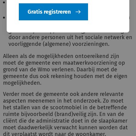
wat de aard en omvang is van de gewenste en
nodige maatschappelijke ondersteuning,
Gratis registreren
of de nodige hulp en ondersteuning kan worden
geboden door de eigen mogelijkheden,
gebruikelijke hulp, mantelzorg, ondersteuning
door andere personen uit het sociale netwerk en
voorliggende (algemene) voorzieningen.
Alleen als de mogelijkheden ontoereikend zijn
moet de gemeente een maatwerkvoorziening op
grond van de Wmo verlenen. Daarbij moet de
gemeente dus ook rekening houden met de eigen
mogelijkheden.
Verder moet de gemeente ook andere relevante
aspecten meenemen in het onderzoek. Zo moet
het stallen van de scootmobiel in de betreffende
ruimte bijvoorbeeld (brand)veilig zijn. En van de
cliënt die de administratie doet in de slaapkamer
moet daadwerkelijk verwacht kunnen worden dat
dit verplaatst wordt naar de woonkamer.