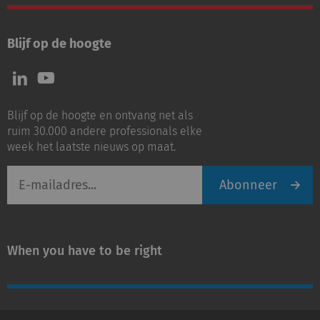
Blijf op de hoogte
Volg
Volg
ons
ons
op
op
Blijf op de hoogte en ontvang net als
LinkedIn
Youtube
ruim 30.000 andere professionals elke
week het laatste nieuws op maat.
E-
Abonneer
mailadres
When you have to be right