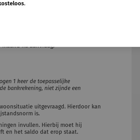
kosteloos
.
re bijstand en draagkracht per jaar.
maanden bijzondere bijstand krijgt
ere bijstand en draagkracht per
 50,- per maand aan bijzondere
te maand na aanvraag.
ogen 1 keer de toepasselijke
de bankrekening, niet zijnde een
 woonsituatie uitgevraagd. Hierdoor kan
jstandsnorm is.
ingen invullen. Hierbij moet hij
t en het saldo dat erop staat.