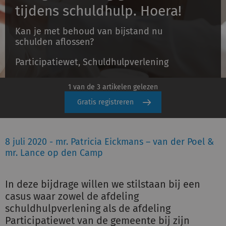
tijdens schuldhulp. Hoera!
Kan je met behoud van bijstand nu
Inloggen
schulden aflossen?
Participatiewet, Schuldhulpverlening
Registreren
1 van de 3 artikelen gelezen
Gratis registreren
8 juli 2020 - mr. Patricia Eickmans – van der Poel &
mr. Lance op den Camp
In deze bijdrage willen we stilstaan bij een
casus waar zowel de afdeling
schuldhulpverlening als de afdeling
Participatiewet van de gemeente bij zijn