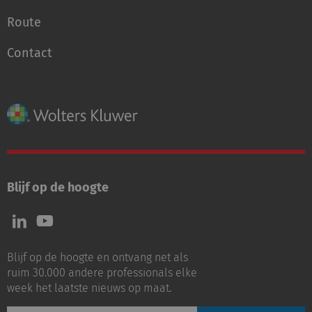
Route
Contact
Blijf op de hoogte
Volg
Volg
ons
ons
op
op
Blijf op de hoogte en ontvang net als
LinkedIn
Youtube
ruim 30.000 andere professionals elke
week het laatste nieuws op maat.