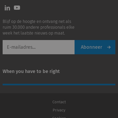
Volg
Volg
ons
ons
op
op
Blijf op de hoogte en ontvang net als
LinkedIn
Youtube
ruim 30.000 andere professionals elke
week het laatste nieuws op maat.
E-
Abonneer
mailadres
When you have to be right
Contact
Privacy