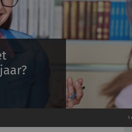
et
jaar?
1 