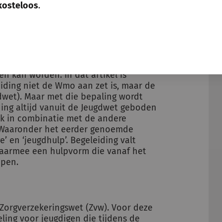
kosteloos
.
 de andere wetten geregeld is.
zou voor de hulpvorm ‘begeleiding’ tot
och altijd onder de Jeugdwet valt,
 kan worden. In dat artikel is
eiding niet de Wmo aan zet is, maar de
gdwet). Maar met die bepaling wordt
iding altijd vanuit de Jeugdwet geboden
ok in combinatie met de andere
. Waaronder het eerder genoemde
e’ en ‘jeugdhulp’. Begeleiding valt
 daarmee een hulpvorm die vanaf het
open.
e Zorgverzekeringswet (Zvw). Voor deze
eling voor jeugdigen die tijdens de