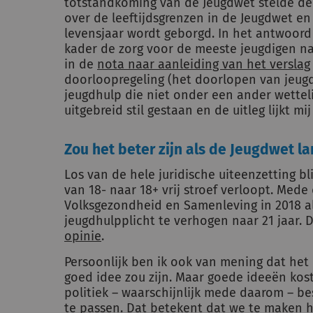
totstandkoming van de Jeugdwet stelde d
over de leeftijdsgrenzen in de Jeugdwet en
levensjaar wordt geborgd. In het antwoord 
kader de zorg voor de meeste jeugdigen na 
in de
nota naar aanleiding van het verslag
doorloopregeling (het doorlopen van jeugdh
jeugdhulp die niet onder een ander wettelij
uitgebreid stil gestaan en de uitleg lijkt mij
Zou het beter zijn als de Jeugdwet l
Los van de hele juridische uiteenzetting bli
van 18- naar 18+ vrij stroef verloopt. Me
Volksgezondheid en Samenleving in 2018 al
jeugdhulpplicht te verhogen naar 21 jaar. 
opinie
.
Persoonlijk ben ik ook van mening dat het
goed idee zou zijn. Maar goede ideeën kost
politiek – waarschijnlijk mede daarom – be
te passen. Dat betekent dat we te maken 