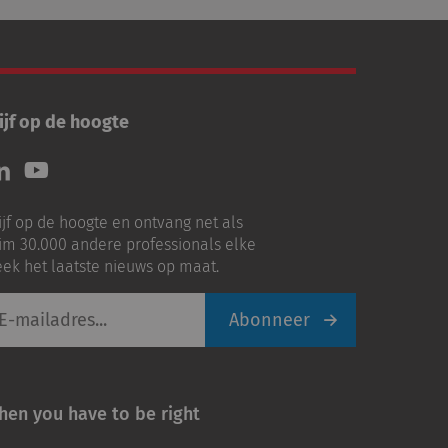
ijf op de hoogte
lg
Volg
ns
ons
p
op
ijf op de hoogte en ontvang net als
nkedIn
Youtube
im 30.000 andere professionals elke
ek het laatste nieuws op maat.
Abonneer
iladres
hen you have to be right