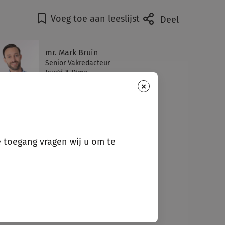
Voeg toe aan leeslijst
Deel
mr. Mark Bruin
Senior Vakredacteur
Jeugd & Wmo
×
e toegang vragen wij u om te