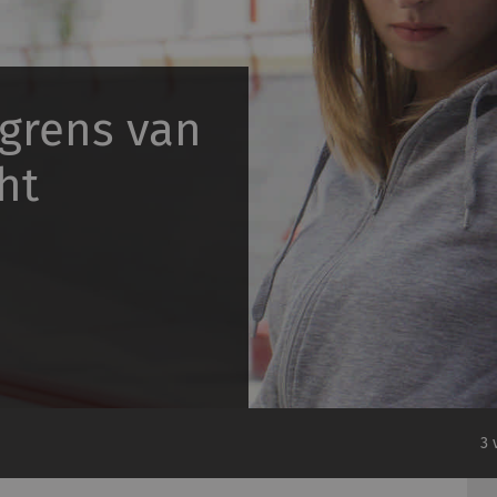
sgrens van
ht
3 