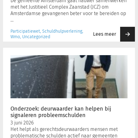
De gemeente Amsterdam gaat nauwer samenwerken
met het Justitieel Complex Zaanstad (JCZ) om
Amsterdamse gevangenen beter voor te bereiden op
…
Participatiewet, Schuldhulpverlening,
Lees meer
Wmo, Uncategorized
Onderzoek:
deurwaarder
kan
helpen
bij
signaleren
probleemschulden
Onderzoek: deurwaarder kan helpen bij
signaleren probleemschulden
3 juni 2026
Het helpt als gerechtsdeurwaarders mensen met
problematische schulden actief naar gemeenten