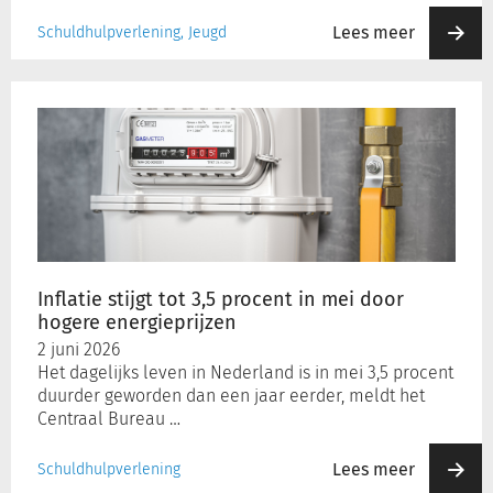
Lees meer
Schuldhulpverlening, Jeugd
Inflatie
stijgt
tot
3,5
procent
in
mei
door
hogere
Inflatie stijgt tot 3,5 procent in mei door
energieprijzen
hogere energieprijzen
2 juni 2026
Het dagelijks leven in Nederland is in mei 3,5 procent
duurder geworden dan een jaar eerder, meldt het
Centraal Bureau …
Lees meer
Schuldhulpverlening