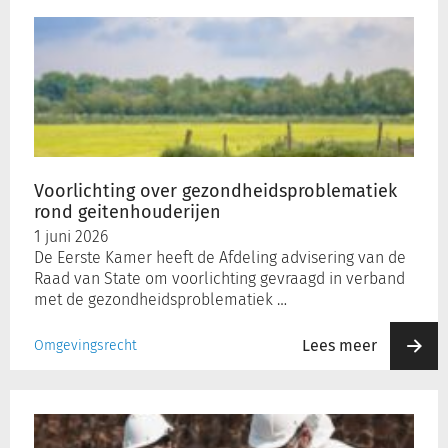
Voorlichting
over
gezondheidsproblematiek
rond
geitenhouderijen
Voorlichting over gezondheidsproblematiek
rond geitenhouderijen
1 juni 2026
De Eerste Kamer heeft de Afdeling advisering van de
Raad van State om voorlichting gevraagd in verband
met de gezondheidsproblematiek …
Lees meer
Omgevingsrecht
Kabinet
komt
met