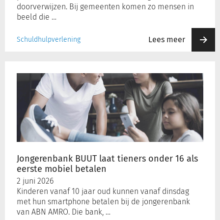
doorverwijzen. Bij gemeenten komen zo mensen in
beeld die …
Lees meer
Schuldhulpverlening
Jongerenbank
BUUT
laat
tieners
onder
16
als
eerste
mobiel
Jongerenbank BUUT laat tieners onder 16 als
betalen
eerste mobiel betalen
2 juni 2026
Kinderen vanaf 10 jaar oud kunnen vanaf dinsdag
met hun smartphone betalen bij de jongerenbank
van ABN AMRO. Die bank, …