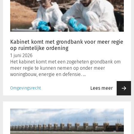
grondbank
voor
meer
regie
op
ruimtelijke
Kabinet komt met grondbank voor meer regie
ordening
op ruimtelijke ordening
1 juni 2026
Het kabinet komt met een zogeheten grondbank om
meer regie te kunnen nemen op onder meer
woningbouw, energie en defensie. …
Lees meer
Omgevingsrecht
Volgende
stap
om
Nederland
weerbaar