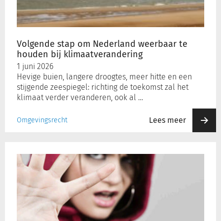
te
houden
bij
klimaatverandering
Volgende stap om Nederland weerbaar te
houden bij klimaatverandering
1 juni 2026
Hevige buien, langere droogtes, meer hitte en een
stijgende zeespiegel: richting de toekomst zal het
klimaat verder veranderen, ook al …
Lees meer
Omgevingsrecht
Verbazing
in
Kamer
over
gebrek
voortgang
aanpak