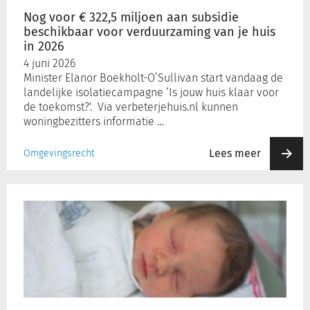
voor
Nog voor € 322,5 miljoen aan subsidie
verduurzaming
beschikbaar voor verduurzaming van je huis
van
Inloggen
in 2026
je
4 juni 2026
huis
Minister Elanor Boekholt-O’Sullivan start vandaag de
in
Registreren
landelijke isolatiecampagne ‘Is jouw huis klaar voor
2026
de toekomst?'. Via verbeterjehuis.nl kunnen
woningbezitters informatie …
Lees meer
Omgevingsrecht
Meer
vroeggeboorten
en
hogere
babysterfte
in
zwakkere
wijken