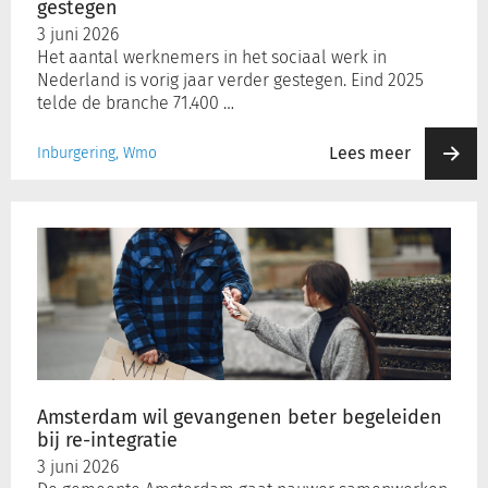
gestegen
3 juni 2026
Het aantal werknemers in het sociaal werk in
Nederland is vorig jaar verder gestegen. Eind 2025
telde de branche 71.400 …
Lees meer
Inburgering, Wmo
Amsterdam
wil
gevangenen
beter
begeleiden
bij
re-
integratie
Amsterdam wil gevangenen beter begeleiden
bij re-integratie
3 juni 2026