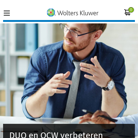
0
Home
Vakgebieden
Actueel
Producten
Opleidingen
Juridisch advies
DUO en OCW verbeteren
Inloggen op de kennisbank