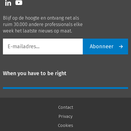
Volg
Volg
ons
ons
op
op
Blijf op de hoogte en ontvang net als
LinkedIn
Youtube
ruim 30.000 andere professionals elke
week het laatste nieuws op maat.
E-
Abonneer
mailadres
When you have to be right
Contact
Privacy
Cookies