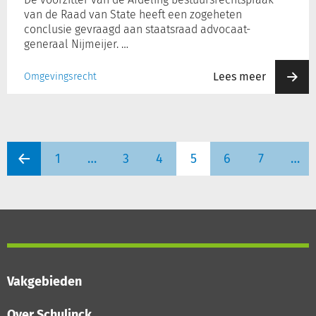
van de Raad van State heeft een zogeheten
conclusie gevraagd aan staatsraad advocaat-
generaal Nijmeijer. …
Lees meer
Omgevingsrecht
1
…
3
4
5
6
7
…
Vakgebieden
Over Schulinck