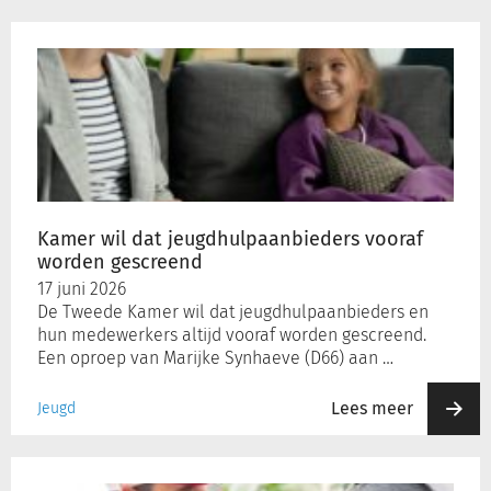
Kamer
wil
dat
jeugdhulpaanbieders
vooraf
worden
gescreend
Kamer wil dat jeugdhulpaanbieders vooraf
worden gescreend
17 juni 2026
De Tweede Kamer wil dat jeugdhulpaanbieders en
hun medewerkers altijd vooraf worden gescreend.
Een oproep van Marijke Synhaeve (D66) aan …
Lees meer
Jeugd
SVB