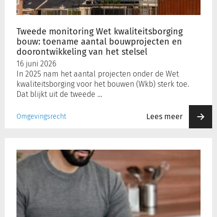
aantal
bouwprojecten
en
Tweede monitoring Wet kwaliteitsborging
doorontwikkeling
bouw: toename aantal bouwprojecten en
van
doorontwikkeling van het stelsel
het
16 juni 2026
stelsel
In 2025 nam het aantal projecten onder de Wet
kwaliteitsborging voor het bouwen (Wkb) sterk toe.
Dat blijkt uit de tweede …
Lees meer
Omgevingsrecht
Opnieuw
meer
mensen
met
bijstandsuitkering
dan
kwartaal