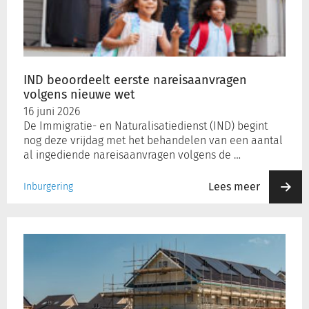
volgens
nieuwe
wet
IND beoordeelt eerste nareisaanvragen
volgens nieuwe wet
16 juni 2026
De Immigratie- en Naturalisatiedienst (IND) begint
nog deze vrijdag met het behandelen van een aantal
al ingediende nareisaanvragen volgens de …
Lees meer
Inburgering
Tweede
monitoring
Wet
kwaliteitsborging
bouw:
toename