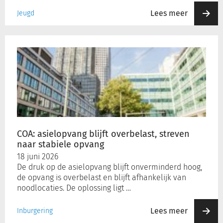
Lees meer
Jeugd
COA:
asielopvang
blijft
overbelast,
streven
naar
stabiele
opvang
COA: asielopvang blijft overbelast, streven
naar stabiele opvang
18 juni 2026
De druk op de asielopvang blijft onverminderd hoog,
de opvang is overbelast en blijft afhankelijk van
noodlocaties. De oplossing ligt …
Lees meer
Inburgering