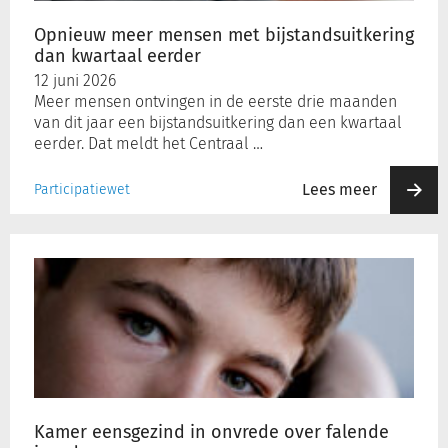
eerder
Opnieuw meer mensen met bijstandsuitkering
dan kwartaal eerder
12 juni 2026
Meer mensen ontvingen in de eerste drie maanden
van dit jaar een bijstandsuitkering dan een kwartaal
eerder. Dat meldt het Centraal …
Lees meer
Participatiewet
Kamer
eensgezind
in
onvrede
over
falende
jeugdzorg
Kamer eensgezind in onvrede over falende