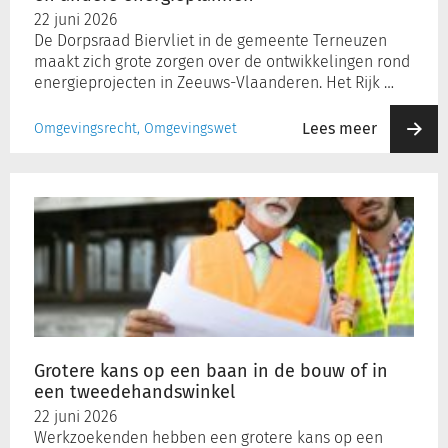
22 juni 2026
De Dorpsraad Biervliet in de gemeente Terneuzen
maakt zich grote zorgen over de ontwikkelingen rond
energieprojecten in Zeeuws-Vlaanderen. Het Rijk …
Lees meer
Omgevingsrecht, Omgevingswet
Grotere
kans
op
een
baan
in
de
bouw
of
Grotere kans op een baan in de bouw of in
in
een tweedehandswinkel
een
22 juni 2026
tweedehandswinkel
Werkzoekenden hebben een grotere kans op een