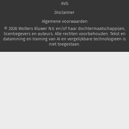
AVG
Disclaimer
Algemene voorwaarden
© 2026 Wolters Kluwer N.V. en/of haar dochtermaatschappijen,
licentiegevers en auteurs. Alle rechten voorbehouden. Tekst en
datamining en training van AI en vergelijkbare technologieën is
niet toegestaan.