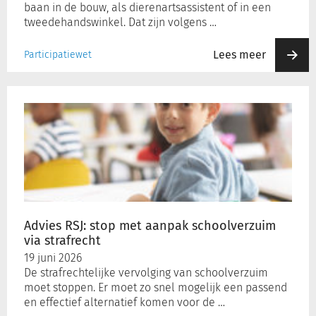
baan in de bouw, als dierenartsassistent of in een
tweedehandswinkel. Dat zijn volgens …
Lees meer
Participatiewet
Advies
RSJ:
stop
met
aanpak
schoolverzuim
via
strafrecht
Advies RSJ: stop met aanpak schoolverzuim
via strafrecht
19 juni 2026
De strafrechtelijke vervolging van schoolverzuim
moet stoppen. Er moet zo snel mogelijk een passend
en effectief alternatief komen voor de …