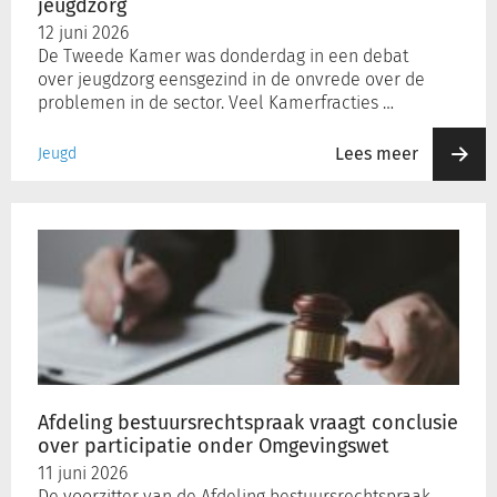
jeugdzorg
12 juni 2026
De Tweede Kamer was donderdag in een debat
over jeugdzorg eensgezind in de onvrede over de
problemen in de sector. Veel Kamerfracties …
Lees meer
Jeugd
Afdeling
bestuursrechtspraak
vraagt
conclusie
over
participatie
onder
Omgevingswet
Afdeling bestuursrechtspraak vraagt conclusie
over participatie onder Omgevingswet
11 juni 2026
De voorzitter van de Afdeling bestuursrechtspraak