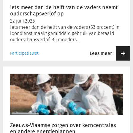
neemt
Iets meer dan de helft van de vaders neemt
ouderschapsverlof
ouderschapsverlof op
op
Inloggen
22 juni 2026
Iets meer dan de helft van de vaders (53 procent) in
loondienst maakt gemiddeld gebruik van betaald
Registreren
ouderschapsverlof. Bij moeders …
Lees meer
Participatiewet
Zeeuws-
Vlaamse
zorgen
over
kerncentrales
en
andere
energieplannen
Zeeuws-Vlaamse zorgen over kerncentrales
en andere energieplannen