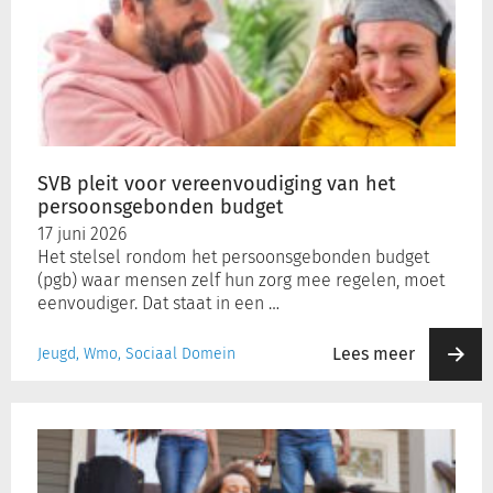
pleit
voor
vereenvoudiging
van
het
persoonsgebonden
budget
SVB pleit voor vereenvoudiging van het
persoonsgebonden budget
17 juni 2026
Het stelsel rondom het persoonsgebonden budget
(pgb) waar mensen zelf hun zorg mee regelen, moet
eenvoudiger. Dat staat in een …
Lees meer
Jeugd, Wmo, Sociaal Domein
IND
beoordeelt
eerste
nareisaanvragen