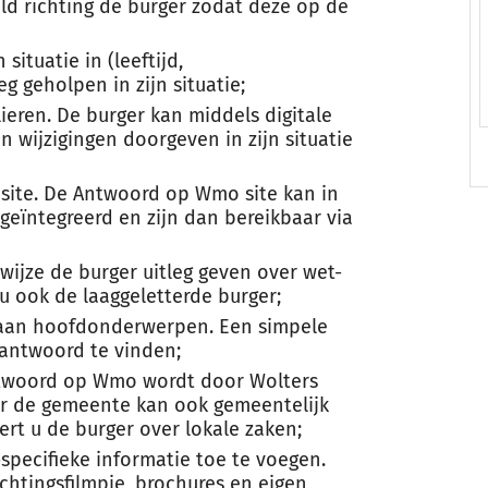
ld richting de burger zodat deze op de
situatie in (leeftijd,
 geholpen in zijn situatie;
ieren. De burger kan middels digitale
 wijzigingen doorgeven in zijn situatie
bsite. De Antwoord op Wmo site kan in
eïntegreerd en zijn dan bereikbaar via
wijze de burger uitleg geven over wet-
u ook de laaggeletterde burger;
n aan hoofdonderwerpen. Een simpele
 antwoord te vinden;
ntwoord op Wmo wordt door Wolters
r de gemeente kan ook gemeentelijk
t u de burger over lokale zaken;
ecifieke informatie toe te voegen.
chtingsfilmpje, brochures en eigen