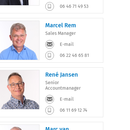
06 46 71 49 53
Marcel Rem
Sales Manager
E-mail
06 22 46 65 81
René Jansen
Senior
Accountmanager
E-mail
06 11 69 12 74
Marc van