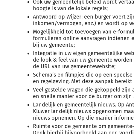
Ook uw gemeentelijk beleid wordt vertaa
hoogte is van de lokale regels;
Antwoord op Wijzer: een burger voert zijn 
inkomen/vermogen, enz.) en wordt op weg
Mogelijkheid tot toevoegen van e-formul
formulieren online aanvragen indienen en
bij uw gemeente;
Integratie in uw eigen gemeentelijke we
de look & feel van uw gemeente worden g
de URL van uw gemeentewebsite;
Schema’s en filmpjes die op een speelse 
en regelgeving. Met deze aanpak bereikt 
Veel gestelde vragen die gekoppeld zij
en snelle manier voor de burger om zijn
Landelijk en gemeentelijk nieuws. Op A
Kluwer landelijk nieuws opgenomen maa
nieuws opnemen. Op die manier informeer
Ruimte voor de gemeente om gemeente-sp
Denk hierbij bijvoorbeeld aan een voorli